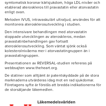
symtomatisk koronar kärlsjukdom, höga LDL-nivåer och
etablerad ateroskleros till pravastatin eller atorvastatin
enligt ovan.
Metoden IVUS, intravaskulärt ultraljud, användes för att
monitorera aterosklerosutveckling i studien.
Den intensivare behandlingen med atorvastatin
stoppade utvecklingen av ateroskleros, medan
pravastatinbehandlingen gav fortsatt
aterosklerosutveckling. Som väntat sjönk också
kolesterolnivåerna mer i atorvastatingruppen än i
pravastatingruppen.
Presentationen av REVERSAL-studien refereras på
webbsajten www.theheart.org.
De statiner som alltjämt är patentskyddade på de stora
marknaderna utvärderas idag mot en rad sjukdomar.
Företagens syfte är förstås att bredda indikationerna för
de storsäljande läkemedlen.
Läkemedelsvärlden