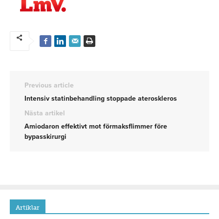
Previous article
Intensiv statinbehandling stoppade ateroskleros
Nästa artikel
Amiodaron effektivt mot förmaksflimmer före
bypasskirurgi
Artiklar