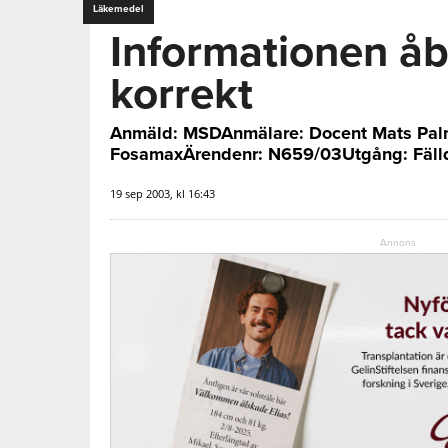
Läkemedel
Informationen åb
korrekt
Anmäld: MSDAnmälare: Docent Mats Pal
FosamaxÄrendenr: N659/03Utgång: Fälld
19 sep 2003, kl 16:43
Annons