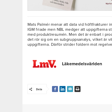
Mats Palmér menar att data vid höftfrakturer in
IGM friade men NBL medger att uppgifterna st
med produktresumén. Men det är enbart i pro
det rör sig om en subgruppsanalys, vilket är vi
uppgifterna. Därför strider foldern mot regelv
Läkemedelsvärlden
Dela