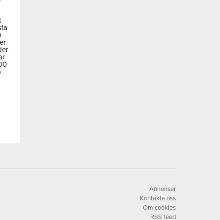
t
sta
m
der
der
ar
600
a
Annonser
Kontakta oss
Om cookies
RSS feed