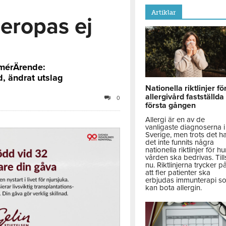
Artiklar
eropas ej
mérÄrende:
, ändrat utslag
Nationella riktlinjer fö
allergivård fastställda
0
första gången
Allergi är en av de
vanligaste diagnoserna i
Sverige, men trots det h
det inte funnits några
nationella riktlinjer för hu
vården ska bedrivas. Till
nu. Riktlinjerna trycker p
att fler patienter ska
erbjudas immunterapi s
kan bota allergin.