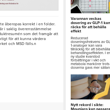
Varannan veckas
dosering av GLP-1 ka
te åberopas korrekt i en folder.
räcka för att behålla
år i saklig överensstämmelse
effekt
duktresumén som det framgår att
Reducerad
ktigt för att kunna värdera
doseringsfrekvens av G
erket och MSD fälls.n
1-analoger kan vara
tillräcklig för att bibehåll
behandlingseffekten. I e
ny studie kvarstod
förbättringar i vikt och
metabola markörer trots 
doserna gavs mer sällan
Nytt rekord i sikte:
Mounjaro kan passer