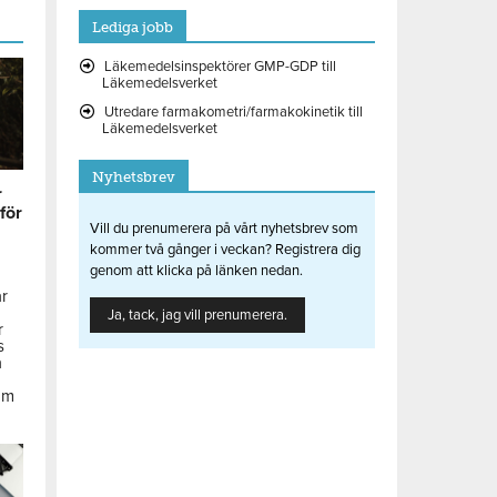
Lediga jobb
Läkemedelsinspektörer GMP-GDP till
Läkemedelsverket
Utredare farmakometri/farmakokinetik till
Läkemedelsverket
Nyhetsbrev
r
 för
Vill du prenumerera på vårt nyhetsbrev som
kommer två gånger i veckan? Registrera dig
genom att klicka på länken nedan.
ar
Ja, tack, jag vill prenumerera.
r
s
å
om