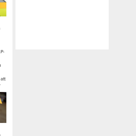
n
LP-
a
n
att
.
a