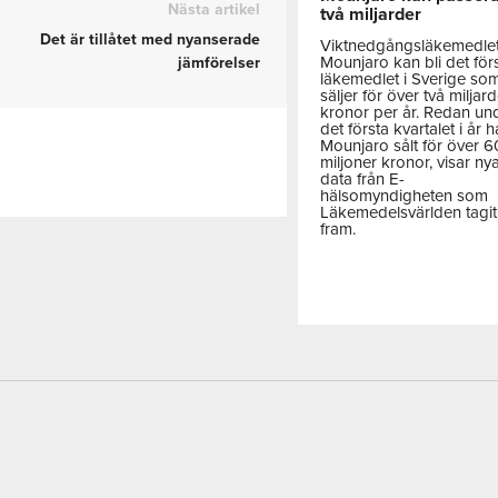
Nästa artikel
två miljarder
Det är tillåtet med nyanserade
Viktnedgångsläkemedle
Mounjaro kan bli det för
jämförelser
läkemedlet i Sverige so
säljer för över två miljar
kronor per år. Redan un
det första kvartalet i år h
Mounjaro sålt för över 
miljoner kronor, visar ny
data från E-
hälsomyndigheten som
Läkemedelsvärlden tagit
fram.