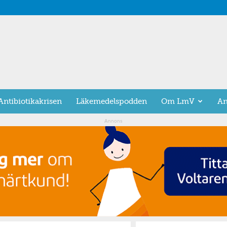
Antibiotikakrisen
Läkemedelspodden
Om LmV
An
Annons