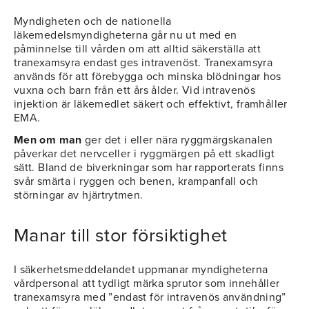
Myndigheten och de nationella
läkemedelsmyndigheterna går nu ut med en
påminnelse till vården om att alltid säkerställa att
tranexamsyra endast ges intravenöst. Tranexamsyra
används för att förebygga och minska blödningar hos
vuxna och barn från ett års ålder. Vid intravenös
injektion är läkemedlet säkert och effektivt, framhåller
EMA.
Men om man
ger det i eller nära ryggmärgskanalen
påverkar det nervceller i ryggmärgen på ett skadligt
sätt. Bland de biverkningar som har rapporterats finns
svår smärta i ryggen och benen, krampanfall och
störningar av hjärtrytmen.
Manar till stor försiktighet
I säkerhetsmeddelandet uppmanar myndigheterna
vårdpersonal att tydligt märka sprutor som innehåller
tranexamsyra med ”endast för intravenös användning”