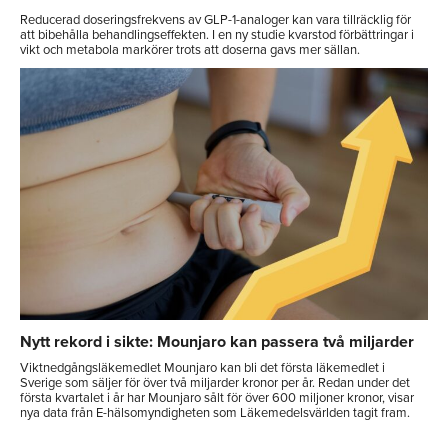
Reducerad doseringsfrekvens av GLP-1-analoger kan vara tillräcklig för
att bibehålla behandlingseffekten. I en ny studie kvarstod förbättringar i
vikt och metabola markörer trots att doserna gavs mer sällan.
Nytt rekord i sikte: Mounjaro kan passera två miljarder
Viktnedgångsläkemedlet Mounjaro kan bli det första läkemedlet i
Sverige som säljer för över två miljarder kronor per år. Redan under det
första kvartalet i år har Mounjaro sålt för över 600 miljoner kronor, visar
nya data från E-hälsomyndigheten som Läkemedelsvärlden tagit fram.