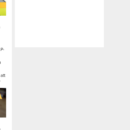
n
LP-
a
n
att
.
a