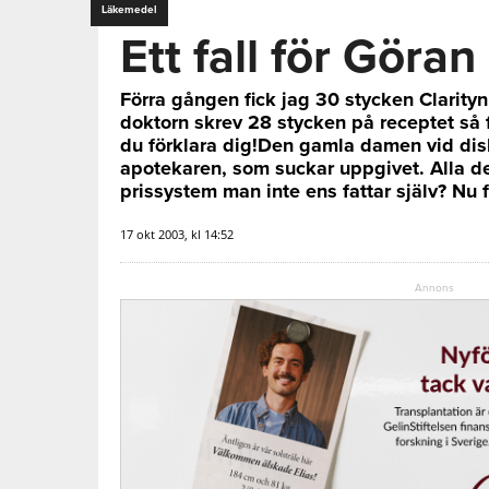
Läkemedel
Ett fall för Göran
Förra gången fick jag 30 stycken Clarityn
doktorn skrev 28 stycken på receptet så f
du förklara dig!Den gamla damen vid diske
apotekaren, som suckar uppgivet. Alla d
prissystem man inte ens fattar själv? Nu f
17 okt 2003, kl 14:52
Annons