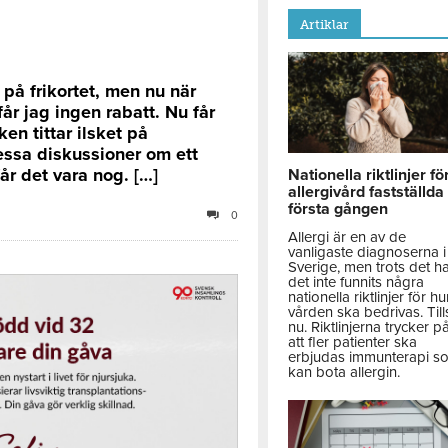
Artiklar
 på frikortet, men nu när
år jag ingen rabatt. Nu får
n tittar ilsket på
essa diskussioner om ett
år det vara nog. […]
Nationella riktlinjer fö
allergivård fastställda
första gången
0
Allergi är en av de
vanligaste diagnoserna i
Sverige, men trots det h
det inte funnits några
nationella riktlinjer för hu
vården ska bedrivas. Till
nu. Riktlinjerna trycker p
att fler patienter ska
erbjudas immunterapi s
kan bota allergin.