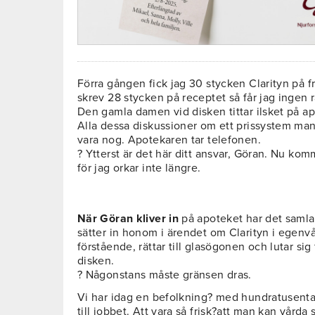
Förra gången fick jag 30 stycken Clarityn på f
skrev 28 stycken på receptet så får jag ingen ra
Den gamla damen vid disken tittar ilsket på a
Alla dessa diskussioner om ett prissystem man i
vara nog. Apotekaren tar telefonen.
? Ytterst är det här ditt ansvar, Göran. Nu komm
för jag orkar inte längre.
När Göran kliver in
på apoteket har det samla
sätter in honom i ärendet om Clarityn i egenv
förstående, rättar till glasögonen och lutar s
disken.
? Någonstans måste gränsen dras.
Vi har idag en befolkning? med hundratusentals
till jobbet. Att vara så frisk?att man kan vårda s