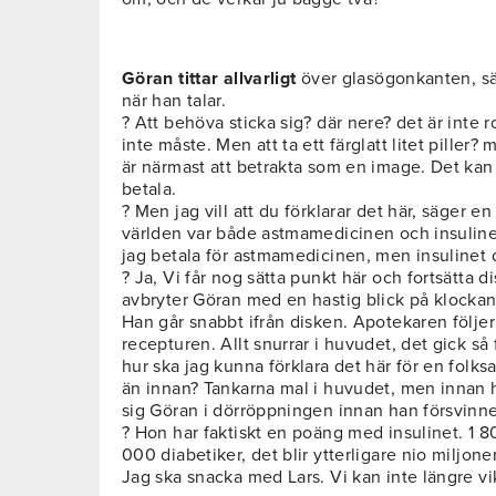
Göran tittar allvarligt
över glasögonkanten, sä
när han talar.
? Att behöva sticka sig? där nere? det är inte 
inte måste. Men att ta ett färglatt litet piller?
är närmast att betrakta som en image. Det kan 
betala.
? Men jag vill att du förklarar det här, säger en
världen var både astmamedicinen och insulinet 
jag betala för astmamedicinen, men insulinet de
? Ja, Vi får nog sätta punkt här och fortsätta di
avbryter Göran med en hastig blick på klockan
Han går snabbt ifrån disken. Apotekaren följe
recepturen. Allt snurrar i huvudet, det gick så
hur ska jag kunna förklara det här för en folksa
än innan? Tankarna mal i huvudet, men innan h
sig Göran i dörröppningen innan han försvinne
? Hon har faktiskt en poäng med insulinet. 1 8
000 diabetiker, det blir ytterligare nio miljone
Jag ska snacka med Lars. Vi kan inte längre vi