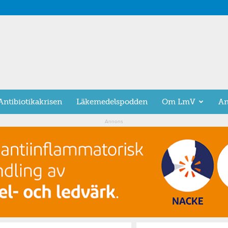
Antibiotikakrisen
Läkemedelspodden
Om LmV
An
Annons