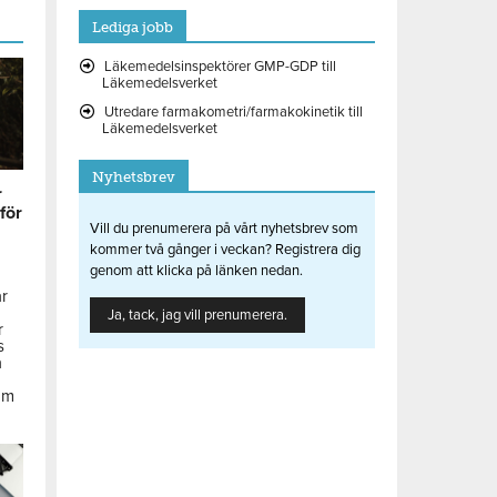
Lediga jobb
Läkemedelsinspektörer GMP-GDP till
Läkemedelsverket
Utredare farmakometri/farmakokinetik till
Läkemedelsverket
Nyhetsbrev
r
 för
Vill du prenumerera på vårt nyhetsbrev som
kommer två gånger i veckan? Registrera dig
genom att klicka på länken nedan.
ar
Ja, tack, jag vill prenumerera.
r
s
å
om