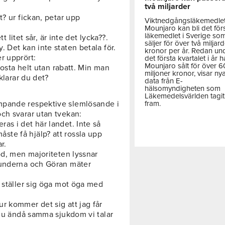
två miljarder
t? ur fickan, petar upp
Viktnedgångsläkemedle
Mounjaro kan bli det för
läkemedlet i Sverige so
t litet sår, är inte det lycka??.
säljer för över två miljar
 Det kan inte staten betala för.
kronor per år. Redan un
r upprört:
det första kvartalet i år h
Mounjaro sålt för över 
hosta helt utan rabatt. Min man
miljoner kronor, visar ny
klarar du det?
data från E-
hälsomyndigheten som
Läkemedelsvärlden tagit
fram.
mpande respektive slemlösande i
ch svarar utan tvekan:
as i det här landet. Inte så
te få hjälp? att rossla upp
r.
od, men majoriteten lyssnar
kunderna och Göran mäter
 ställer sig öga mot öga med
r kommer det sig att jag får
 ju ändå samma sjukdom vi talar