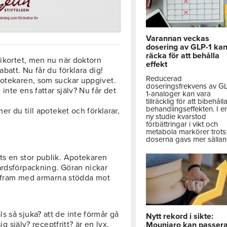
Varannan veckas
dosering av GLP-1 ka
räcka för att behålla
rikortet, men nu när doktorn
effekt
batt. Nu får du förklara dig!
Reducerad
potekaren, som suckar uppgivet.
doseringsfrekvens av G
nte ens fattar själv? Nu får det
1-analoger kan vara
tillräcklig för att bibehåll
behandlingseffekten. I e
er du till apoteket och förklarar,
ny studie kvarstod
förbättringar i vikt och
metabola markörer trots 
doserna gavs mer sällan
ts en stor publik. Apotekaren
årdsförpackning. Göran nickar
ig fram med armarna stödda mot
 så sjuka? att de inte förmår gå
Nytt rekord i sikte:
ig själv? receptfritt? är en lyx.
Mounjaro kan passer