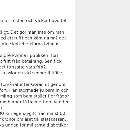
nker rösten och vickar huvudet
roligt. Det gör man inte om man
 med ett tufft och känt namn? det
inte skattebetalarna tvingas
 äldre kvinna i publiken, förr i
fritt från betalning. Sen fick
t fortsatte vara fritt?
skussionen vid senare tillfälle,
.
r förvånat efter Göran ut genom
 fort. Han stormade ju bara in och
mling som bara ställer fler frågor
an hinner få fram ett ord vänder
r:
00 kr i egenavgift från minst 50
r kronor om året till statskassan.
ka undan för militanta diabetiker.