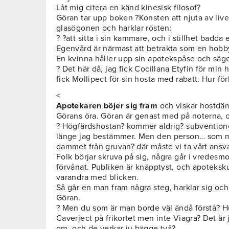
Låt mig citera en känd kinesisk filosof?
Göran tar upp boken ?Konsten att njuta av live
glasögonen och harklar rösten:
? ?att sitta i sin kammare, och i stillhet badda et
Egenvård är närmast att betrakta som en hobby.
En kvinna håller upp sin apotekspåse och säge
? Det här då, jag fick Cocillana Etyfin för min 
fick Mollipect för sin hosta med rabatt. Hur för
<
Apotekaren böjer sig fram
och viskar hostdä
Görans öra. Göran är genast med på noterna, o
? Högfärdshostan? kommer aldrig? subventioner
länge jag bestämmer. Men den person… som mås
dammet från gruvan? där måste vi ta vårt ansva
Folk börjar skruva på sig, några går i vredesm
förvånat. Publiken är knäpptyst, och apoteks
varandra med blicken.
Så går en man fram några steg, harklar sig och
Göran.
? Men du som är man borde väl ändå förstå? Hu
Caverject på frikortet men inte Viagra? Det är
om, och de verkar ju bägge två?