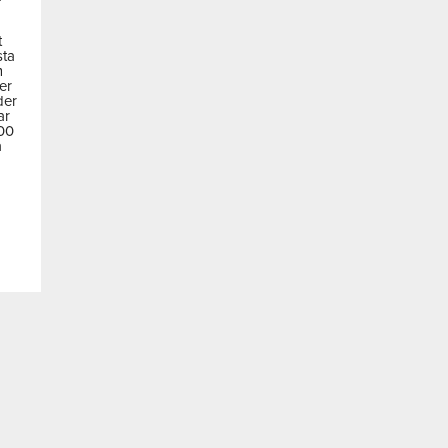
t
sta
m
der
der
ar
600
a