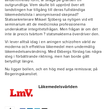
avidentifierad form, är svaga på gränsen till
outgrundliga. Vem skulle bli upprörd över att
landstingen har tillgång till deras fullständiga
läkemedelslista i anonymiserad skepnad?
Statssekreterare Mikael Sjöberg sa nyligen vid ett
seminarium att de medicinska professionerna
underskattar integritetsfrågan. Men frågan är om det
inte är precis tvärtom ? statsmakterna överdriver den.
Vi lever alltså idag i en aningen schizofren värld av
moderna och effektiva läkemedel men undermålig
läkemedelsanvändning. Med Ekbergs förslag tas några
steg i förbättrande riktning, men han borde gått
betydligt längre.
Nu ligger bollen, och en hög med arga remissvar, på
Regeringskansliet.
Läkemedelsvärlden