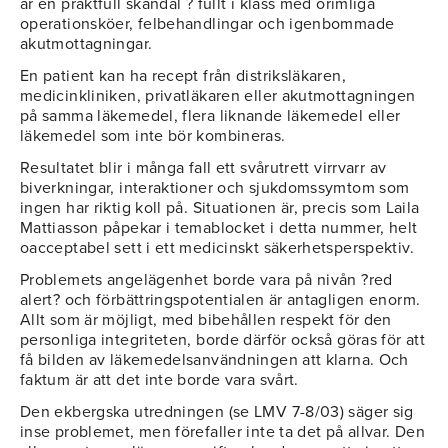
är en praktfull skandal ? fullt i klass med orimliga
operationsköer, felbehandlingar och igenbommade
akutmottagningar.
En patient kan ha recept från distriksläkaren,
medicinkliniken, privatläkaren eller akutmottagningen
på samma läkemedel, flera liknande läkemedel eller
läkemedel som inte bör kombineras.
Resultatet blir i många fall ett svårutrett virrvarr av
biverkningar, interaktioner och sjukdomssymtom som
ingen har riktig koll på. Situationen är, precis som Laila
Mattiasson påpekar i temablocket i detta nummer, helt
oacceptabel sett i ett medicinskt säkerhetsperspektiv.
Problemets angelägenhet borde vara på nivån ?red
alert? och förbättringspotentialen är antagligen enorm.
Allt som är möjligt, med bibehållen respekt för den
personliga integriteten, borde därför också göras för att
få bilden av läkemedelsanvändningen att klarna. Och
faktum är att det inte borde vara svårt.
Den ekbergska utredningen (se LMV 7-8/03) säger sig
inse problemet, men förefaller inte ta det på allvar. Den