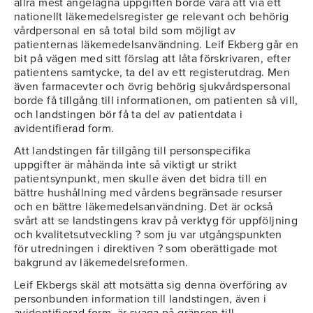
allra mest angelägna uppgiften borde vara att via ett
nationellt läkemedelsregister ge relevant och behörig
vårdpersonal en så total bild som möjligt av
patienternas läkemedelsanvändning. Leif Ekberg går en
bit på vägen med sitt förslag att låta förskrivaren, efter
patientens samtycke, ta del av ett registerutdrag. Men
även farmacevter och övrig behörig sjukvårdspersonal
borde få tillgång till informationen, om patienten så vill,
och landstingen bör få ta del av patientdata i
avidentifierad form.
Att landstingen får tillgång till personspecifika
uppgifter är måhända inte så viktigt ur strikt
patientsynpunkt, men skulle även det bidra till en
bättre hushållning med vårdens begränsade resurser
och en bättre läkemedelsanvändning. Det är också
svårt att se landstingens krav på verktyg för uppföljning
och kvalitetsutveckling ? som ju var utgångspunkten
för utredningen i direktiven ? som oberättigade mot
bakgrund av läkemedelsreformen.
Leif Ekbergs skäl att motsätta sig denna överföring av
personbunden information till landstingen, även i