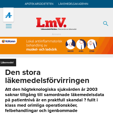
APOTEKARSOCIETETEN
LÄKEMEDELSAKADEMIN
Annons
Läkemedel
Den stora
läkemedelsförvirringen
Att den högteknologiska sjukvården år 2003
saknar tillgång till samordnade läkemedelsdata
på patientnivå är en praktfull skandal ? fullt i
klass med orimliga operationsköer,
felbehandlingar och igenbommade