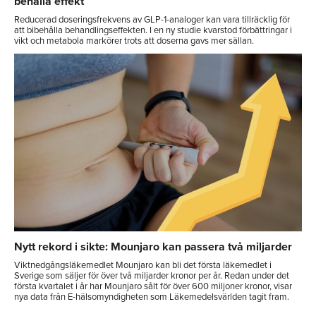
behålla effekt
Reducerad doseringsfrekvens av GLP-1-analoger kan vara tillräcklig för
att bibehålla behandlingseffekten. I en ny studie kvarstod förbättringar i
vikt och metabola markörer trots att doserna gavs mer sällan.
Nytt rekord i sikte: Mounjaro kan passera två miljarder
Viktnedgångsläkemedlet Mounjaro kan bli det första läkemedlet i
Sverige som säljer för över två miljarder kronor per år. Redan under det
första kvartalet i år har Mounjaro sålt för över 600 miljoner kronor, visar
nya data från E-hälsomyndigheten som Läkemedelsvärlden tagit fram.