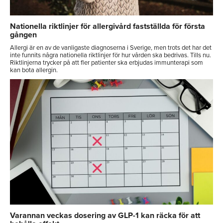
Nationella riktlinjer för allergivård fastställda för första
gången
Allergi är en av de vanligaste diagnoserna i Sverige, men trots det har det
inte funnits några nationella riktlinjer för hur vården ska bedrivas. Tills nu.
Riktlinjerna trycker på att fler patienter ska erbjudas immunterapi som
kan bota allergin.
Varannan veckas dosering av GLP-1 kan räcka för att