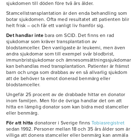
sjukdomen till döden före två års ålder.
Stamcellstransplantation är den enda behandling som
botar sjukdomen. Ofta med resultatet att patienten blir
helt frisk – och får ett vanligt liv framför sig.
Det handlar inte
bara om SCID. Det finns en rad
sjukdomar som kräver transplantation av
blodstamceller. Den vanligaste är leukemi, men även
andra sjukdomar som till exempel svår blodbrist,
immunbristsjukdomar och ämnesomsättningssjukdomar
kan behandlas med transplantation. Patienter är främst
barn och unga som drabbas av en så allvarlig sjukdom
att de behöver ta emot donerad benmärg eller
blodstamceller.
Ungefär 25 procent av de drabbade hittar en donator
inom familjen. Men för de övriga handlar det om att
hitta en lämplig donator som kan bidra med stamceller
eller benmärg.
För att hitta
donatorer i Sverige finns
Tobiasregistret
sedan 1992. Personer mellan 18 och 35 års ålder som är
villiga att donera stamceller eller benmärg kan anmäla