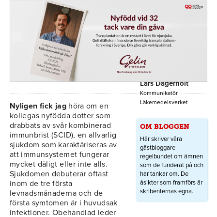
Lars Dagerholt
Kommunikatör
Läkemedelsverket
Nyligen fick jag
höra om en
kollegas nyfödda dotter som
drabbats av svår kombinerad
OM BLOGGEN
immunbrist (SCID), en allvarlig
Här skriver våra
sjukdom som karaktäriseras av
gästbloggare
att immunsystemet fungerar
regelbundet om ämnen
mycket dåligt eller inte alls.
som de funderat på och
Sjukdomen debuterar oftast
har tankar om. De
inom de tre första
åsikter som framförs är
skribenternas egna.
levnadsmånaderna och de
första symtomen är i huvudsak
infektioner. Obehandlad leder