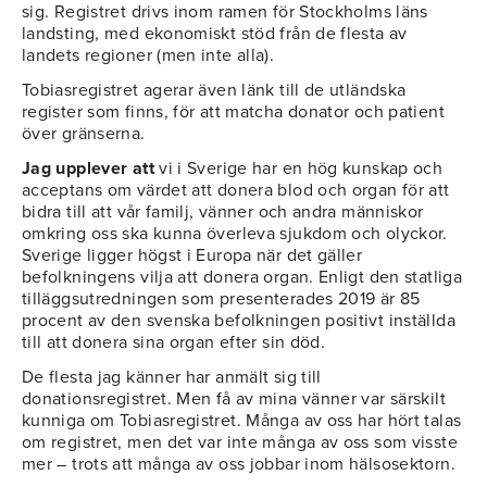
sig. Registret drivs inom ramen för Stockholms läns
landsting, med ekonomiskt stöd från de flesta av
landets regioner (men inte alla).
Tobiasregistret agerar även länk till de utländska
register som finns, för att matcha donator och patient
över gränserna.
Jag upplever att
vi i Sverige har en hög kunskap och
acceptans om värdet att donera blod och organ för att
bidra till att vår familj, vänner och andra människor
omkring oss ska kunna överleva sjukdom och olyckor.
Sverige ligger högst i Europa när det gäller
befolkningens vilja att donera organ. Enligt den statliga
tilläggsutredningen som presenterades 2019 är 85
procent av den svenska befolkningen positivt inställda
till att donera sina organ efter sin död.
De flesta jag känner har anmält sig till
donationsregistret. Men få av mina vänner var särskilt
kunniga om Tobiasregistret. Många av oss har hört talas
om registret, men det var inte många av oss som visste
mer – trots att många av oss jobbar inom hälsosektorn.