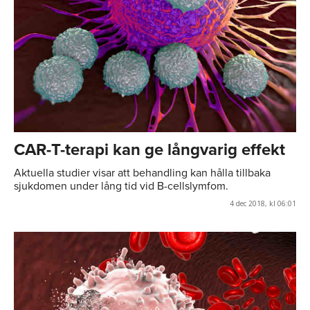
CAR-T-terapi kan ge långvarig effekt
Aktuella studier visar att behandling kan hålla tillbaka
sjukdomen under lång tid vid B-cellslymfom.
4 dec 2018, kl 06:01