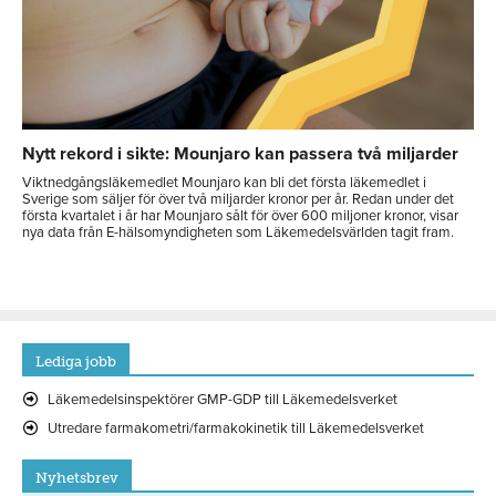
Nytt rekord i sikte: Mounjaro kan passera två miljarder
Viktnedgångsläkemedlet Mounjaro kan bli det första läkemedlet i
Sverige som säljer för över två miljarder kronor per år. Redan under det
första kvartalet i år har Mounjaro sålt för över 600 miljoner kronor, visar
nya data från E-hälsomyndigheten som Läkemedelsvärlden tagit fram.
Lediga jobb
Läkemedelsinspektörer GMP-GDP till Läkemedelsverket
Utredare farmakometri/farmakokinetik till Läkemedelsverket
Nyhetsbrev