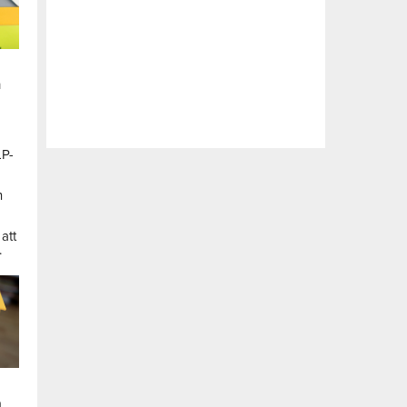
n
LP-
a
n
att
.
a