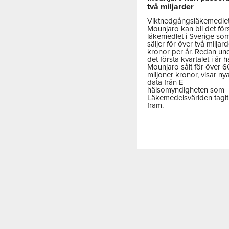
två miljarder
Viktnedgångsläkemedle
Mounjaro kan bli det för
läkemedlet i Sverige so
säljer för över två miljar
kronor per år. Redan un
det första kvartalet i år h
Mounjaro sålt för över 
miljoner kronor, visar ny
data från E-
hälsomyndigheten som
Läkemedelsvärlden tagit
fram.