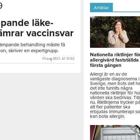
9
Artiklar
ande läke-
ämrar vaccinsvar
ämpande behandling måste få
ion, skriver en expertgrupp.
Nationella riktlinjer fö
13 aug 2021, kl 10:02
allergivård fastställda
första gången
Allergi är en av de
vanligaste diagnoserna i
Sverige, men trots det h
det inte funnits några
nationella riktlinjer för hu
vården ska bedrivas. Till
nu. Riktlinjerna trycker p
att fler patienter ska
erbjudas immunterapi s
kan bota allergin.