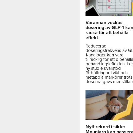
Varannan veckas
dosering av GLP-1 ka
räcka för att behålla
effekt
Reducerad
doseringsfrekvens av G
1-analoger kan vara
tillräcklig för att bibehåll
behandlingseffekten. I e
ny studie kvarstod
förbättringar i vikt och
metabola markörer trots 
doserna gavs mer sällan
Nytt rekord i sikte:
Mounjaro kan passer