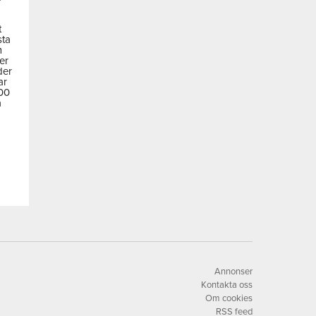
t
sta
m
der
der
ar
600
a
Annonser
Kontakta oss
Om cookies
RSS feed