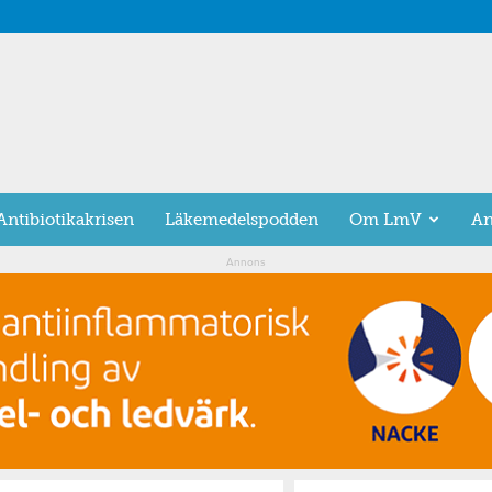
Antibiotikakrisen
Läkemedelspodden
Om LmV
An
Annons