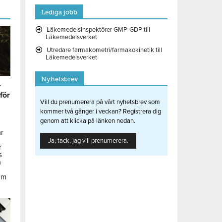
Lediga jobb
Läkemedelsinspektörer GMP-GDP till
Läkemedelsverket
Utredare farmakometri/farmakokinetik till
Läkemedelsverket
Nyhetsbrev
r
 för
Vill du prenumerera på vårt nyhetsbrev som
kommer två gånger i veckan? Registrera dig
genom att klicka på länken nedan.
ar
Ja, tack, jag vill prenumerera.
r
s
å
om