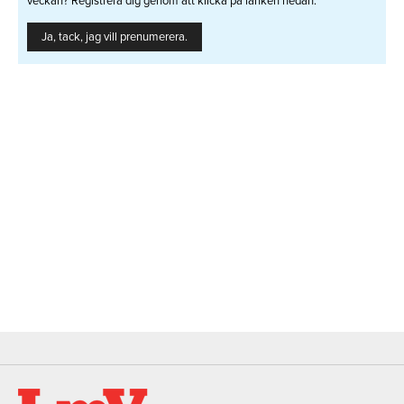
veckan? Registrera dig genom att klicka på länken nedan.
Ja, tack, jag vill prenumerera.