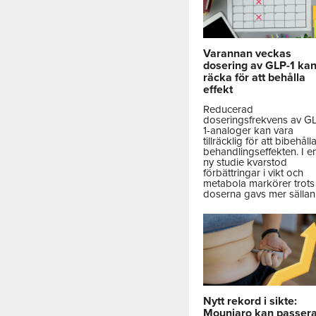
Varannan veckas
dosering av GLP-1 ka
räcka för att behålla
effekt
Reducerad
doseringsfrekvens av G
1-analoger kan vara
tillräcklig för att bibehåll
behandlingseffekten. I e
ny studie kvarstod
förbättringar i vikt och
metabola markörer trots 
doserna gavs mer sällan
Nytt rekord i sikte:
Mounjaro kan passer