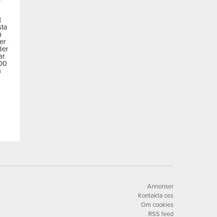
t
sta
m
der
der
ar
600
a
Annonser
Kontakta oss
Om cookies
RSS feed