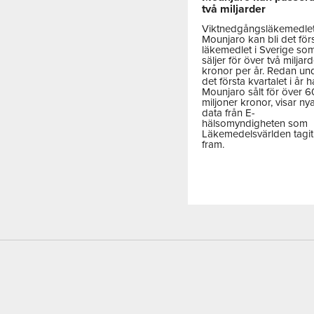
två miljarder
Viktnedgångsläkemedle
Mounjaro kan bli det för
läkemedlet i Sverige so
säljer för över två miljar
kronor per år. Redan un
det första kvartalet i år h
Mounjaro sålt för över 
miljoner kronor, visar ny
data från E-
hälsomyndigheten som
Läkemedelsvärlden tagit
fram.