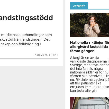
Artiklar
landstingsstödd
iva medicinska behandlingar som
kt stöd från landstingen. Det
Nationella riktlinjer fö
nskap och folkbildning i
allergivård fastställda
första gången
7 sep 2010, kl 11:41
Allergi är en av de
vanligaste diagnoserna i
Sverige, men trots det h
det inte funnits några
nationella riktlinjer för hu
vården ska bedrivas. Till
nu. Riktlinjerna trycker p
att fler patienter ska
erbjudas immunterapi s
kan bota allergin.