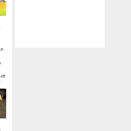
n
LP-
a
n
att
.
a