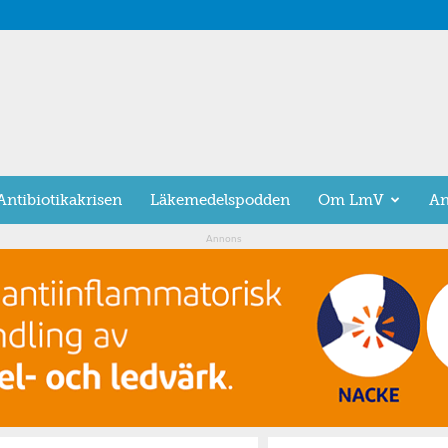
Antibiotikakrisen
Läkemedelspodden
Om LmV
An
Annons