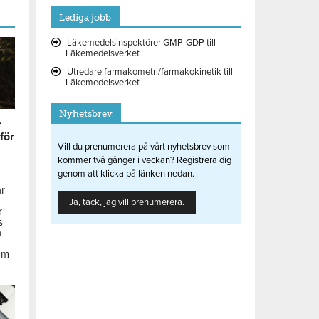
Lediga jobb
Läkemedelsinspektörer GMP-GDP till
Läkemedelsverket
Utredare farmakometri/farmakokinetik till
Läkemedelsverket
Nyhetsbrev
r
 för
Vill du prenumerera på vårt nyhetsbrev som
kommer två gånger i veckan? Registrera dig
genom att klicka på länken nedan.
ar
Ja, tack, jag vill prenumerera.
r
s
å
om