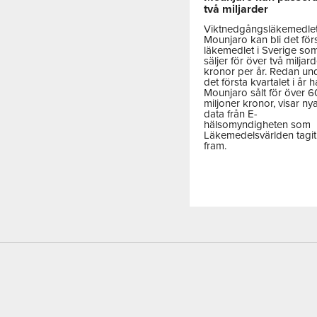
två miljarder
Viktnedgångsläkemedle
Mounjaro kan bli det för
läkemedlet i Sverige so
säljer för över två miljar
kronor per år. Redan un
det första kvartalet i år h
Mounjaro sålt för över 
miljoner kronor, visar ny
data från E-
hälsomyndigheten som
Läkemedelsvärlden tagit
fram.