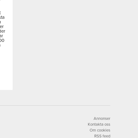
t
sta
m
der
der
ar
600
a
Annonser
Kontakta oss
Om cookies
RSS feed