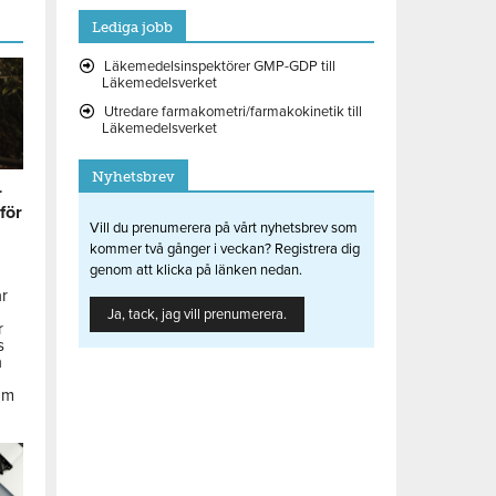
Lediga jobb
Läkemedelsinspektörer GMP-GDP till
Läkemedelsverket
Utredare farmakometri/farmakokinetik till
Läkemedelsverket
Nyhetsbrev
r
 för
Vill du prenumerera på vårt nyhetsbrev som
kommer två gånger i veckan? Registrera dig
genom att klicka på länken nedan.
ar
Ja, tack, jag vill prenumerera.
r
s
å
om