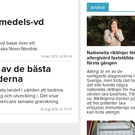
Artiklar
emedels-vd
a
vd basar över ett
nska Novo Nordisk.
Nationella riktlinjer fö
14 okt 2015, kl 09:34
allergivård fastställda
första gången
 av de bästa
Allergi är en av de
derna
vanligaste diagnoserna i
Sverige, men trots det h
det inte funnits några
nationella riktlinjer för hu
sta landet i världen att bedriva
vården ska bedrivas. Till
g och utveckling i. Det visar
nu. Riktlinjerna trycker p
Americans senaste granskning.
att fler patienter ska
erbjudas immunterapi s
26 aug 2010, kl 10:53
kan bota allergin.