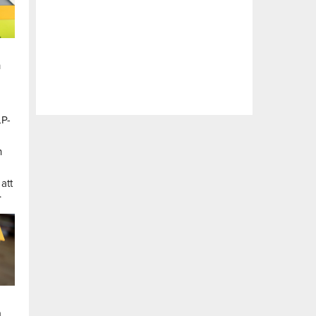
n
LP-
a
n
att
.
a