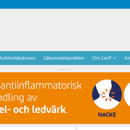
Antibiotikakrisen
Läkemedelspodden
Om LmV
An
Annons