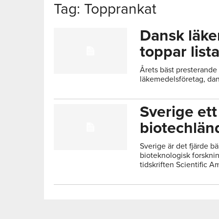
Tag: Topprankat
Dansk läk
toppar list
Årets bäst presterande 
läkemedelsföretag, da
Sverige ett
biotechlän
Sverige är det fjärde bä
bioteknologisk forsknin
tidskriften Scientific 