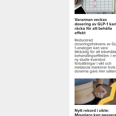
Varannan veckas
dosering av GLP-1 ka
räcka för att behålla
effekt
Reducerad
doseringsfrekvens av G
1-analoger kan vara
tillräcklig för att bibehåll
behandlingseffekten. I e
ny studie kvarstod
förbättringar i vikt och
metabola markörer trots 
doserna gavs mer sällan
Nytt rekord i sikte:
Mounjaro kan passer