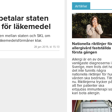
Artiklar
betalar staten
 för läkemedel
en mellan staten och SKL om
 läkemedelsförmåner klar.
Nationella riktlinjer fö
28 jan 2019, kl 15:13
allergivård fastställda
första gången
Allergi är en av de
vanligaste diagnoserna i
Sverige, men trots det h
det inte funnits några
nationella riktlinjer för hu
vården ska bedrivas. Till
nu. Riktlinjerna trycker p
att fler patienter ska
erbjudas immunterapi s
kan bota allergin.