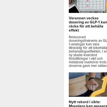
Varannan veckas
dosering av GLP-1 ka
räcka för att behålla
effekt
Reducerad
doseringsfrekvens av G
1-analoger kan vara
tillräcklig för att bibehåll
behandlingseffekten. I e
ny studie kvarstod
förbättringar i vikt och
metabola markörer trots 
doserna gavs mer sällan
Nytt rekord i sikte:
Mounjaro kan passer