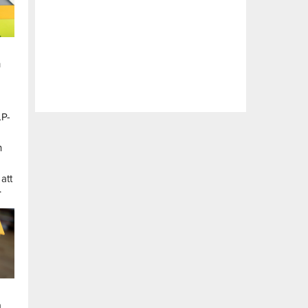
n
LP-
a
n
att
.
a