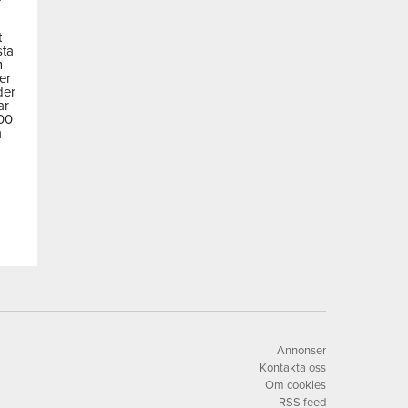
t
sta
m
der
der
ar
600
a
Annonser
Kontakta oss
Om cookies
RSS feed