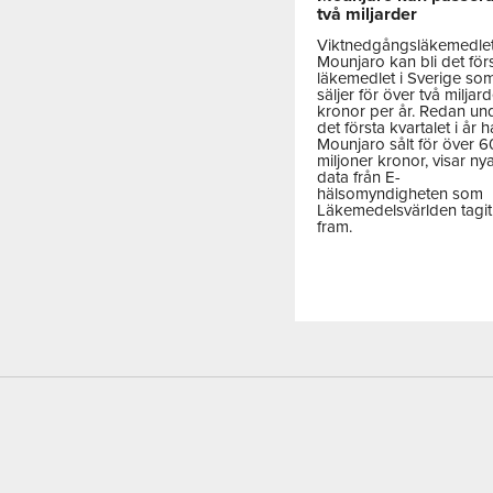
två miljarder
Viktnedgångsläkemedle
Mounjaro kan bli det för
läkemedlet i Sverige so
säljer för över två miljar
kronor per år. Redan un
det första kvartalet i år h
Mounjaro sålt för över 
miljoner kronor, visar ny
data från E-
hälsomyndigheten som
Läkemedelsvärlden tagit
fram.