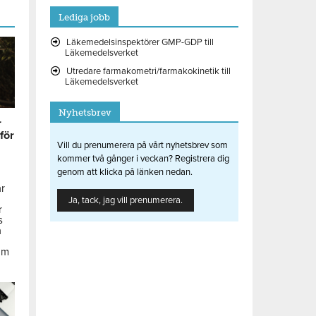
Lediga jobb
Läkemedelsinspektörer GMP-GDP till
Läkemedelsverket
Utredare farmakometri/farmakokinetik till
Läkemedelsverket
Nyhetsbrev
r
 för
Vill du prenumerera på vårt nyhetsbrev som
kommer två gånger i veckan? Registrera dig
genom att klicka på länken nedan.
ar
Ja, tack, jag vill prenumerera.
r
s
å
om