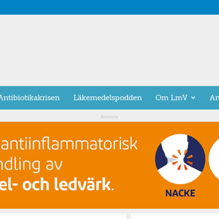
Antibiotikakrisen
Läkemedelspodden
Om LmV
An
Annons