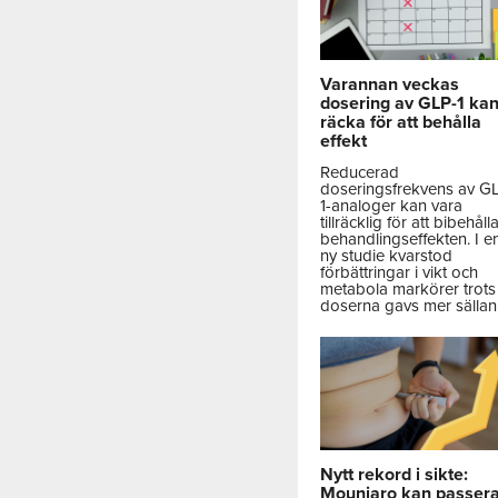
Varannan veckas
dosering av GLP-1 ka
räcka för att behålla
effekt
Reducerad
doseringsfrekvens av G
1-analoger kan vara
tillräcklig för att bibehåll
behandlingseffekten. I e
ny studie kvarstod
förbättringar i vikt och
metabola markörer trots 
doserna gavs mer sällan
Nytt rekord i sikte:
Mounjaro kan passer