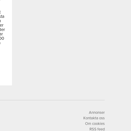
t
sta
m
der
der
ar
600
a
Annonser
Kontakta oss
Om cookies
RSS feed