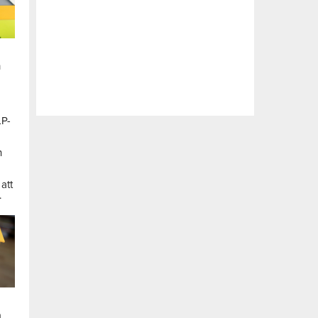
n
LP-
a
n
att
.
a