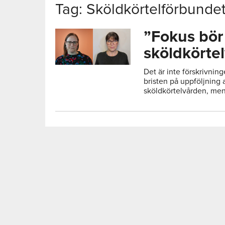
Tag: Sköldkörtelförbunde
”Fokus bör 
sköldkörte
Det är inte förskrivnin
bristen på uppföljning 
sköldkörtelvården, men