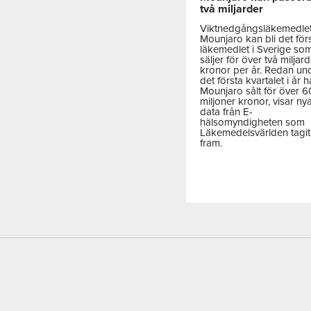
två miljarder
Viktnedgångsläkemedle
Mounjaro kan bli det för
läkemedlet i Sverige so
säljer för över två miljar
kronor per år. Redan un
det första kvartalet i år h
Mounjaro sålt för över 
miljoner kronor, visar ny
data från E-
hälsomyndigheten som
Läkemedelsvärlden tagit
fram.