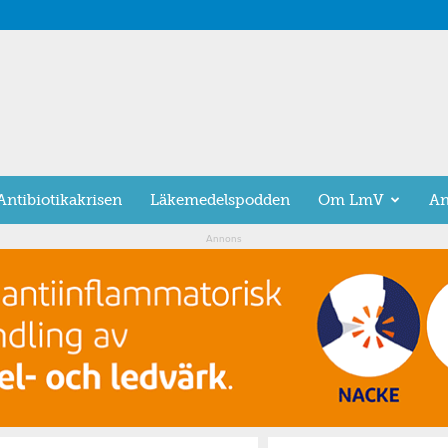
Antibiotikakrisen
Läkemedelspodden
Om LmV
An
Annons