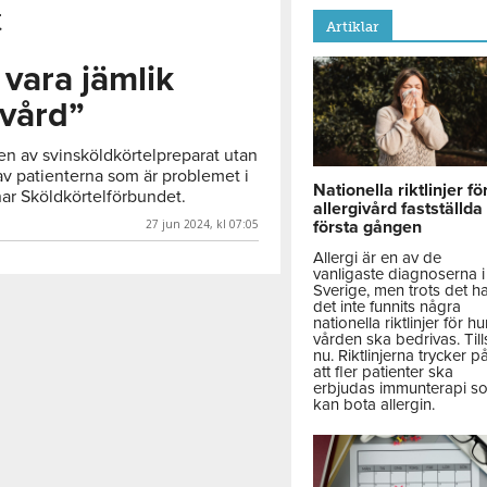
t
Artiklar
vara jämlik
lvård”
gen av svinsköldkörtelpreparat utan
av patienterna som är problemet i
Nationella riktlinjer fö
ar Sköldkörtelförbundet.
allergivård fastställda
27 jun 2024, kl 07:05
första gången
Allergi är en av de
vanligaste diagnoserna i
Sverige, men trots det h
det inte funnits några
nationella riktlinjer för hu
vården ska bedrivas. Till
nu. Riktlinjerna trycker p
att fler patienter ska
erbjudas immunterapi s
kan bota allergin.