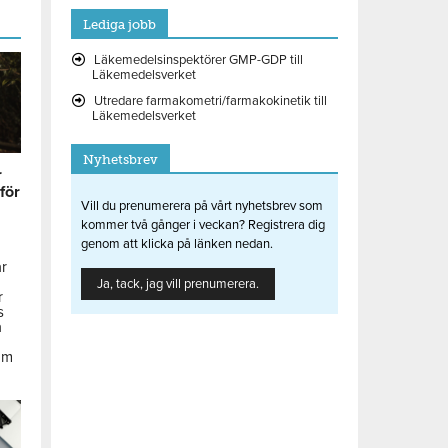
Lediga jobb
Läkemedelsinspektörer GMP-GDP till
Läkemedelsverket
Utredare farmakometri/farmakokinetik till
Läkemedelsverket
Nyhetsbrev
r
 för
Vill du prenumerera på vårt nyhetsbrev som
kommer två gånger i veckan? Registrera dig
genom att klicka på länken nedan.
ar
Ja, tack, jag vill prenumerera.
r
s
å
om