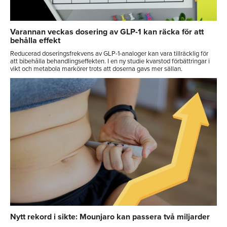
Varannan veckas dosering av GLP-1 kan räcka för att
behålla effekt
Reducerad doseringsfrekvens av GLP-1-analoger kan vara tillräcklig för
att bibehålla behandlingseffekten. I en ny studie kvarstod förbättringar i
vikt och metabola markörer trots att doserna gavs mer sällan.
Nytt rekord i sikte: Mounjaro kan passera två miljarder