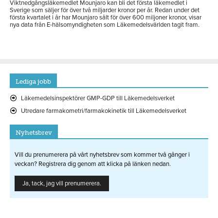
Viktnedgångsläkemedlet Mounjaro kan bli det första läkemedlet i
Sverige som säljer för över två miljarder kronor per år. Redan under det
första kvartalet i år har Mounjaro sålt för över 600 miljoner kronor, visar
nya data från E-hälsomyndigheten som Läkemedelsvärlden tagit fram.
Lediga jobb
Läkemedelsinspektörer GMP-GDP till Läkemedelsverket
Utredare farmakometri/farmakokinetik till Läkemedelsverket
Nyhetsbrev
Vill du prenumerera på vårt nyhetsbrev som kommer två gånger i
veckan? Registrera dig genom att klicka på länken nedan.
Ja, tack, jag vill prenumerera.