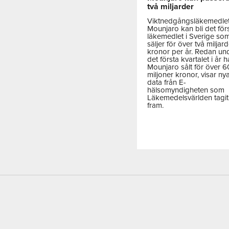
två miljarder
Viktnedgångsläkemedle
Mounjaro kan bli det för
läkemedlet i Sverige so
säljer för över två miljar
kronor per år. Redan un
det första kvartalet i år h
Mounjaro sålt för över 
miljoner kronor, visar ny
data från E-
hälsomyndigheten som
Läkemedelsvärlden tagit
fram.