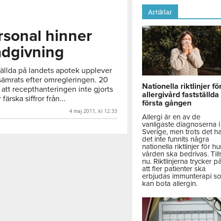
Artiklar
sonal hinner
ådgivning
tällda på landets apotek upplever
rsämrats efter omregleringen. 20
Nationella riktlinjer fö
 att recepthanteringen inte gjorts
allergivård fastställda
 färska siffror från...
första gången
4 maj 2011, kl 12:33
Allergi är en av de
vanligaste diagnoserna i
Sverige, men trots det h
det inte funnits några
nationella riktlinjer för hu
vården ska bedrivas. Till
nu. Riktlinjerna trycker p
att fler patienter ska
erbjudas immunterapi s
kan bota allergin.