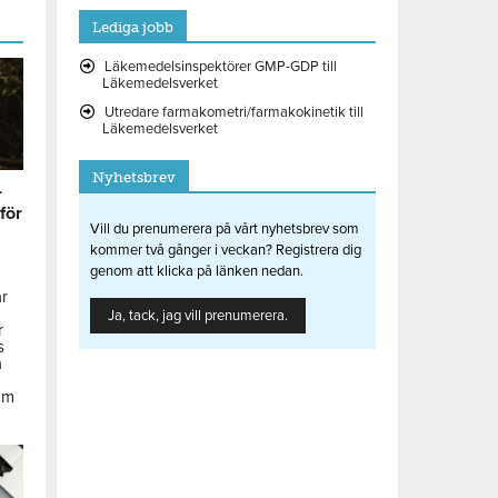
Lediga jobb
Läkemedelsinspektörer GMP-GDP till
Läkemedelsverket
Utredare farmakometri/farmakokinetik till
Läkemedelsverket
Nyhetsbrev
r
 för
Vill du prenumerera på vårt nyhetsbrev som
kommer två gånger i veckan? Registrera dig
genom att klicka på länken nedan.
ar
Ja, tack, jag vill prenumerera.
r
s
å
om