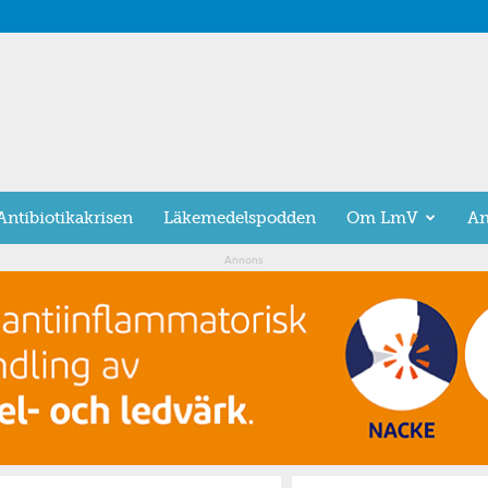
Antibiotikakrisen
Läkemedelspodden
Om LmV
An
Annons