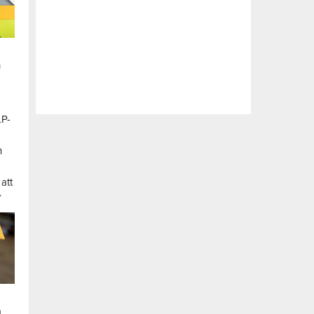
n
LP-
a
n
att
.
a