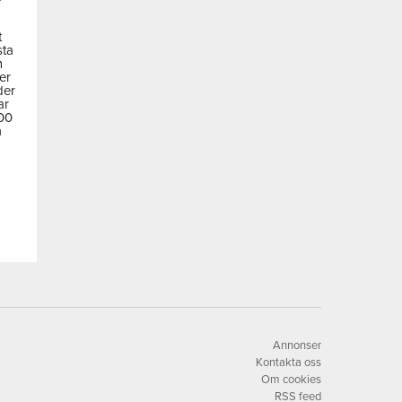
t
sta
m
der
der
ar
600
a
Annonser
Kontakta oss
Om cookies
RSS feed