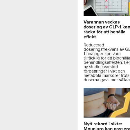
Varannan veckas
dosering av GLP-1 ka
räcka för att behålla
effekt
Reducerad
doseringsfrekvens av G
1-analoger kan vara
tillräcklig för att bibehåll
behandlingseffekten. I e
ny studie kvarstod
förbättringar i vikt och
metabola markörer trots 
doserna gavs mer sällan
Nytt rekord i sikte:
Mounjaro kan passer