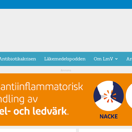
Antibiotikakrisen
Läkemedelspodden
Om LmV
An
Annons