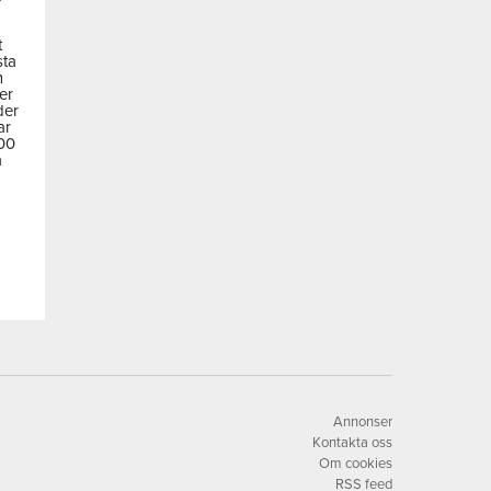
t
sta
m
der
der
ar
600
a
Annonser
Kontakta oss
Om cookies
RSS feed