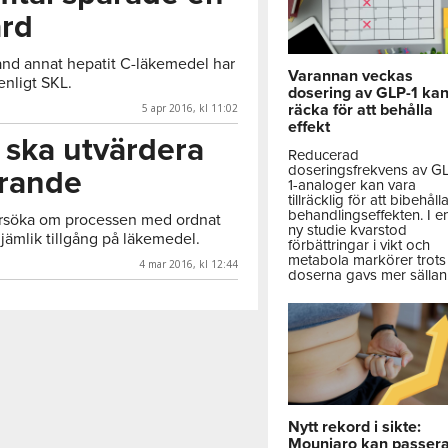
ard
and annat hepatit C-läkemedel har
Varannan veckas
enligt SKL.
dosering av GLP-1 ka
räcka för att behålla
5 apr 2016, kl 11:02
effekt
 ska utvärdera
Reducerad
doseringsfrekvens av G
örande
1-analoger kan vara
tillräcklig för att bibehåll
behandlingseffekten. I e
rsöka om processen med ordnat
ny studie kvarstod
 jämlik tillgång på läkemedel.
förbättringar i vikt och
metabola markörer trots 
4 mar 2016, kl 12:44
doserna gavs mer sällan
Nytt rekord i sikte:
Mounjaro kan passer