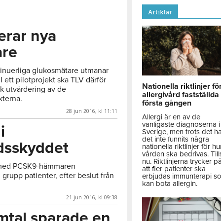
Artiklar
erar nya
are
tinuerliga glukosmätare utmanar
 ett pilotprojekt ska TLV därför
Nationella riktlinjer fö
k utvärdering av de
allergivård fastställda
kterna.
första gången
28 jun 2016, kl 11:11
Allergi är en av de
vanligaste diagnoserna i
i
Sverige, men trots det h
det inte funnits några
dsskyddet
nationella riktlinjer för hu
vården ska bedrivas. Till
nu. Riktlinjerna trycker p
 med PCSK9-hämmaren
att fler patienter ska
n grupp patienter, efter beslut från
erbjudas immunterapi s
kan bota allergin.
21 jun 2016, kl 09:38
mtal sparade en