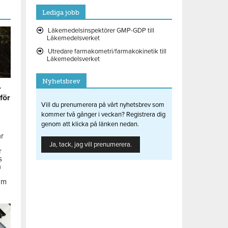
Lediga jobb
Läkemedelsinspektörer GMP-GDP till
Läkemedelsverket
Utredare farmakometri/farmakokinetik till
Läkemedelsverket
Nyhetsbrev
r
 för
Vill du prenumerera på vårt nyhetsbrev som
kommer två gånger i veckan? Registrera dig
genom att klicka på länken nedan.
ar
Ja, tack, jag vill prenumerera.
r
s
å
om