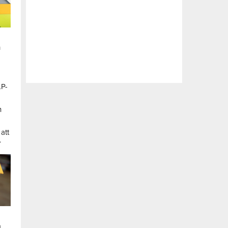
n
LP-
a
n
att
.
a