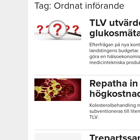
Tag: Ordnat införande
TLV utvärd
glukosmät
Efterfrågan på nya kon
landstingens budgetar. I
göra en hälsoekonomis
medicintekniska produ
Repatha in 
högkostna
Kolesterolbehandling
subventioneras till lite
TLV.
Trepartssa