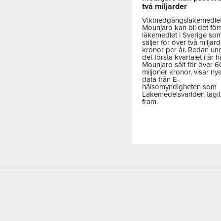
två miljarder
Viktnedgångsläkemedle
Mounjaro kan bli det för
läkemedlet i Sverige so
säljer för över två miljar
kronor per år. Redan un
det första kvartalet i år h
Mounjaro sålt för över 
miljoner kronor, visar ny
data från E-
hälsomyndigheten som
Läkemedelsvärlden tagit
fram.