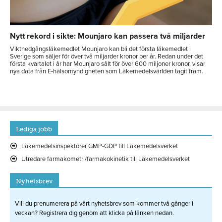
Nytt rekord i sikte: Mounjaro kan passera två miljarder
Viktnedgångsläkemedlet Mounjaro kan bli det första läkemedlet i
Sverige som säljer för över två miljarder kronor per år. Redan under det
första kvartalet i år har Mounjaro sålt för över 600 miljoner kronor, visar
nya data från E-hälsomyndigheten som Läkemedelsvärlden tagit fram.
Lediga jobb
Läkemedelsinspektörer GMP-GDP till Läkemedelsverket
Utredare farmakometri/farmakokinetik till Läkemedelsverket
Nyhetsbrev
Vill du prenumerera på vårt nyhetsbrev som kommer två gånger i
veckan? Registrera dig genom att klicka på länken nedan.