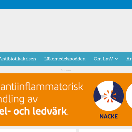
Antibiotikakrisen
Läkemedelspodden
Om LmV
An
Annons