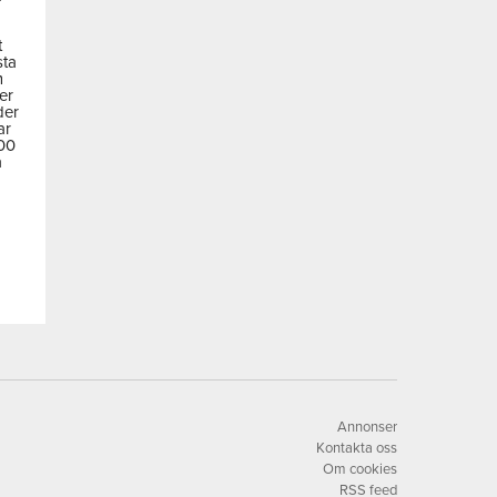
t
sta
m
der
der
ar
600
a
Annonser
Kontakta oss
Om cookies
RSS feed