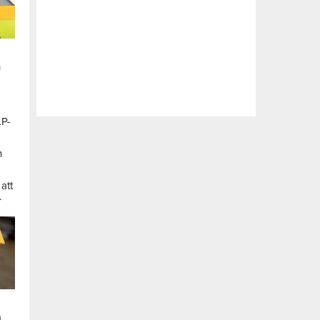
n
LP-
a
n
att
.
a