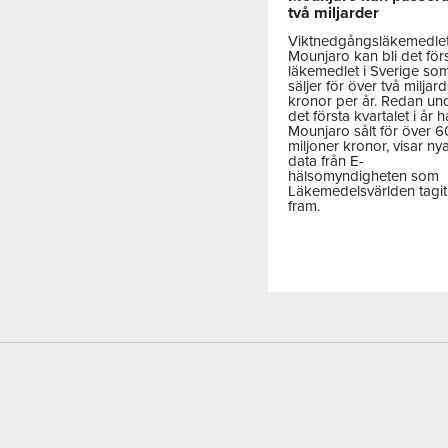
två miljarder
Viktnedgångsläkemedle
Mounjaro kan bli det för
läkemedlet i Sverige so
säljer för över två miljar
kronor per år. Redan un
det första kvartalet i år h
Mounjaro sålt för över 
miljoner kronor, visar ny
data från E-
hälsomyndigheten som
Läkemedelsvärlden tagit
fram.