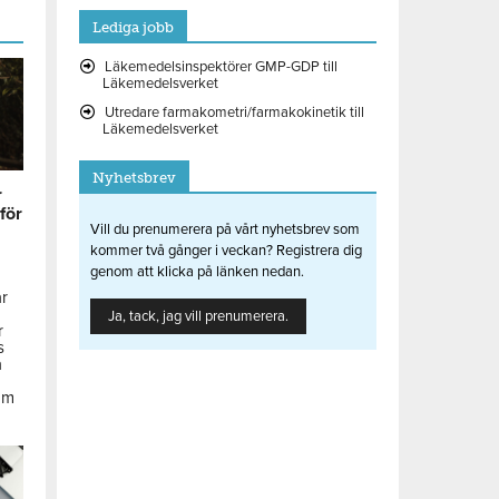
Lediga jobb
Läkemedelsinspektörer GMP-GDP till
Läkemedelsverket
Utredare farmakometri/farmakokinetik till
Läkemedelsverket
Nyhetsbrev
r
 för
Vill du prenumerera på vårt nyhetsbrev som
kommer två gånger i veckan? Registrera dig
genom att klicka på länken nedan.
ar
Ja, tack, jag vill prenumerera.
r
s
å
om