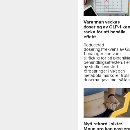
Varannan veckas
dosering av GLP-1 ka
räcka för att behålla
effekt
Reducerad
doseringsfrekvens av G
1-analoger kan vara
tillräcklig för att bibehåll
behandlingseffekten. I e
ny studie kvarstod
förbättringar i vikt och
metabola markörer trots 
doserna gavs mer sällan
Nytt rekord i sikte:
Mounjaro kan passer