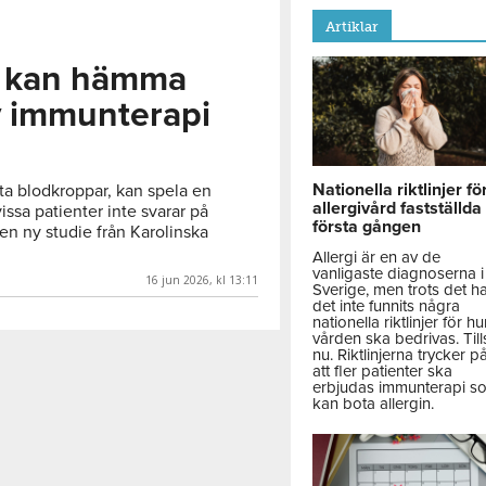
Artiklar
r kan hämma
v immunterapi
Nationella riktlinjer fö
ita blodkroppar, kan spela en
allergivård fastställda
vissa patienter inte svarar på
första gången
en ny studie från Karolinska
Allergi är en av de
vanligaste diagnoserna i
16 jun 2026, kl 13:11
Sverige, men trots det h
det inte funnits några
nationella riktlinjer för hu
vården ska bedrivas. Till
nu. Riktlinjerna trycker p
att fler patienter ska
erbjudas immunterapi s
kan bota allergin.