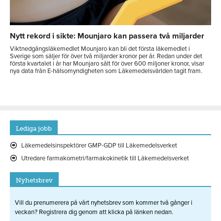
Nytt rekord i sikte: Mounjaro kan passera två miljarder
Viktnedgångsläkemedlet Mounjaro kan bli det första läkemedlet i
Sverige som säljer för över två miljarder kronor per år. Redan under det
första kvartalet i år har Mounjaro sålt för över 600 miljoner kronor, visar
nya data från E-hälsomyndigheten som Läkemedelsvärlden tagit fram.
Lediga jobb
Läkemedelsinspektörer GMP-GDP till Läkemedelsverket
Utredare farmakometri/farmakokinetik till Läkemedelsverket
Nyhetsbrev
Vill du prenumerera på vårt nyhetsbrev som kommer två gånger i
veckan? Registrera dig genom att klicka på länken nedan.