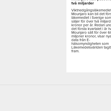
två miljarder
Viktnedgångsläkemedle
Mounjaro kan bli det för
läkemedlet i Sverige so
säljer för över två miljar
kronor per år. Redan un
det första kvartalet i år h
Mounjaro sålt för över 
miljoner kronor, visar ny
data från E-
hälsomyndigheten som
Läkemedelsvärlden tagit
fram.