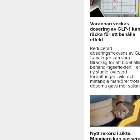
Varannan veckas
dosering av GLP-1 ka
räcka för att behålla
effekt
Reducerad
doseringsfrekvens av G
1-analoger kan vara
tillräcklig för att bibehåll
behandlingseffekten. I e
ny studie kvarstod
förbättringar i vikt och
metabola markörer trots 
doserna gavs mer sällan
Nytt rekord i sikte:
Mounjaro kan passer