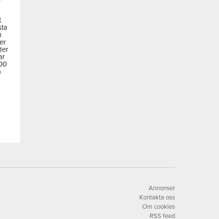
t
sta
m
der
der
ar
600
a
Annonser
Kontakta oss
Om cookies
RSS feed