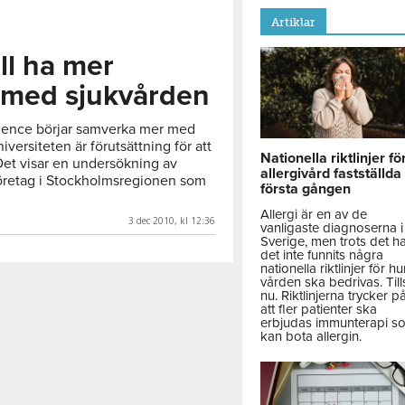
Artiklar
ill ha mer
 med sjukvården
science börjar samverka mer med
versiteten är förutsättning för att
Nationella riktlinjer fö
Det visar en undersökning av
allergivård fastställda
öretag i Stockholmsregionen som
första gången
Allergi är en av de
3 dec 2010, kl 12:36
vanligaste diagnoserna i
Sverige, men trots det h
det inte funnits några
nationella riktlinjer för hu
vården ska bedrivas. Till
nu. Riktlinjerna trycker p
att fler patienter ska
erbjudas immunterapi s
kan bota allergin.