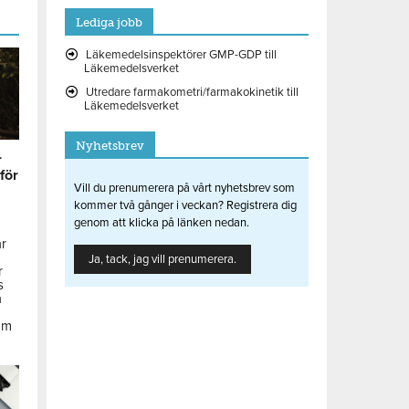
Lediga jobb
Läkemedelsinspektörer GMP-GDP till
Läkemedelsverket
Utredare farmakometri/farmakokinetik till
Läkemedelsverket
Nyhetsbrev
r
 för
Vill du prenumerera på vårt nyhetsbrev som
kommer två gånger i veckan? Registrera dig
genom att klicka på länken nedan.
ar
Ja, tack, jag vill prenumerera.
r
s
å
om