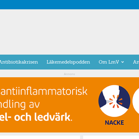
Antibiotikakrisen
Läkemedelspodden
Om LmV
An
Annons