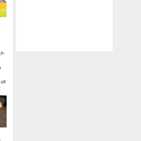
n
LP-
a
n
att
.
a