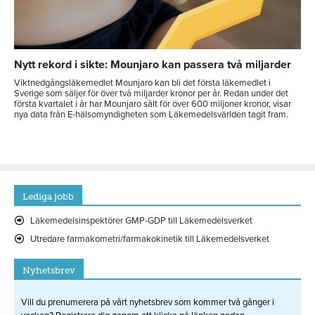
Nytt rekord i sikte: Mounjaro kan passera två miljarder
Viktnedgångsläkemedlet Mounjaro kan bli det första läkemedlet i
Sverige som säljer för över två miljarder kronor per år. Redan under det
första kvartalet i år har Mounjaro sålt för över 600 miljoner kronor, visar
nya data från E-hälsomyndigheten som Läkemedelsvärlden tagit fram.
Lediga jobb
Läkemedelsinspektörer GMP-GDP till Läkemedelsverket
Utredare farmakometri/farmakokinetik till Läkemedelsverket
Nyhetsbrev
Vill du prenumerera på vårt nyhetsbrev som kommer två gånger i