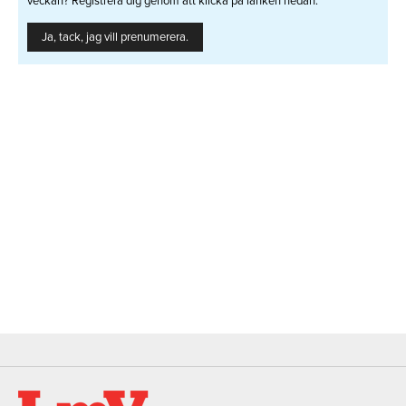
veckan? Registrera dig genom att klicka på länken nedan.
Ja, tack, jag vill prenumerera.