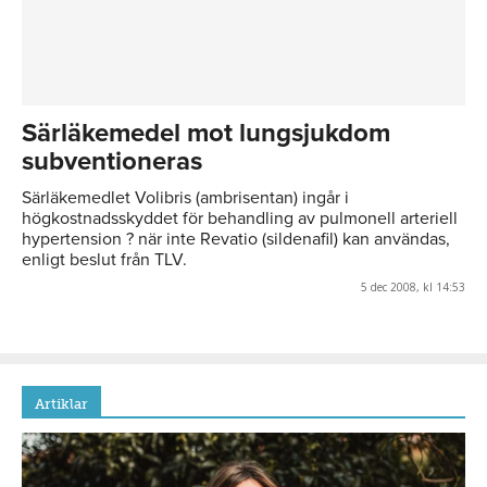
Särläkemedel mot lungsjukdom
subventioneras
Särläkemedlet Volibris (ambrisentan) ingår i
högkostnadsskyddet för behandling av pulmonell arteriell
hypertension ? när inte Revatio (sildenafil) kan användas,
enligt beslut från TLV.
5 dec 2008, kl 14:53
Artiklar