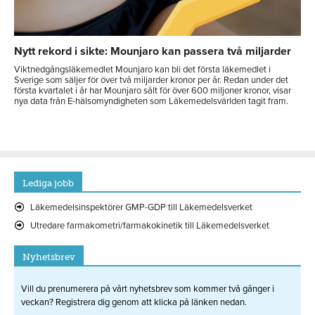
Nytt rekord i sikte: Mounjaro kan passera två miljarder
Viktnedgångsläkemedlet Mounjaro kan bli det första läkemedlet i
Sverige som säljer för över två miljarder kronor per år. Redan under det
första kvartalet i år har Mounjaro sålt för över 600 miljoner kronor, visar
nya data från E-hälsomyndigheten som Läkemedelsvärlden tagit fram.
Lediga jobb
Läkemedelsinspektörer GMP-GDP till Läkemedelsverket
Utredare farmakometri/farmakokinetik till Läkemedelsverket
Nyhetsbrev
Vill du prenumerera på vårt nyhetsbrev som kommer två gånger i
veckan? Registrera dig genom att klicka på länken nedan.