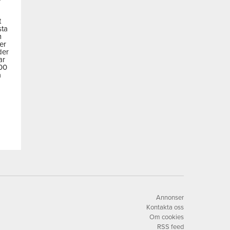
t
sta
m
der
der
ar
600
a
Annonser
Kontakta oss
Om cookies
RSS feed