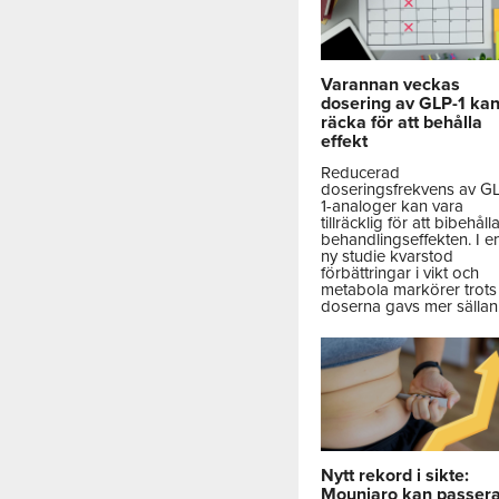
Varannan veckas
dosering av GLP-1 ka
räcka för att behålla
effekt
Reducerad
doseringsfrekvens av G
1-analoger kan vara
tillräcklig för att bibehåll
behandlingseffekten. I e
ny studie kvarstod
förbättringar i vikt och
metabola markörer trots 
doserna gavs mer sällan
Nytt rekord i sikte:
Mounjaro kan passer