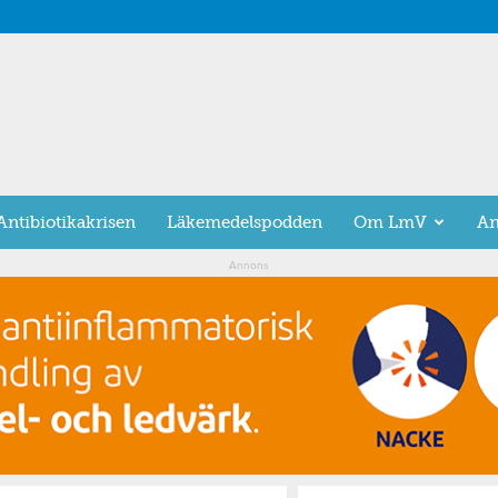
Antibiotikakrisen
Läkemedelspodden
Om LmV
An
Annons