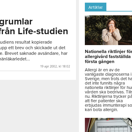
Artiklar
grumlar
från Life-studien
-studiens resultat kopierade
pp ett brev och skickade ut det
Nationella riktlinjer fö
ige. Brevet saknade avsändare, har
allergivård fastställda
mänläkarledet...
första gången
19 apr 2002, kl 18:02
Allergi är en av de
vanligaste diagnoserna i
Sverige, men trots det h
det inte funnits några
nationella riktlinjer för hu
vården ska bedrivas. Till
nu. Riktlinjerna trycker p
att fler patienter ska
erbjudas immunterapi s
kan bota allergin.