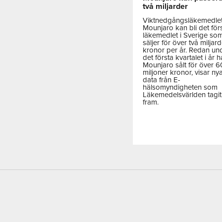
två miljarder
Viktnedgångsläkemedle
Mounjaro kan bli det för
läkemedlet i Sverige so
säljer för över två miljar
kronor per år. Redan un
det första kvartalet i år h
Mounjaro sålt för över 
miljoner kronor, visar ny
data från E-
hälsomyndigheten som
Läkemedelsvärlden tagit
fram.