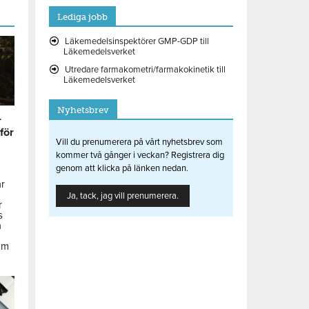
Lediga jobb
Läkemedelsinspektörer GMP-GDP till
Läkemedelsverket
Utredare farmakometri/farmakokinetik till
Läkemedelsverket
Nyhetsbrev
r
 för
Vill du prenumerera på vårt nyhetsbrev som
kommer två gånger i veckan? Registrera dig
genom att klicka på länken nedan.
ar
Ja, tack, jag vill prenumerera.
r
s
å
om