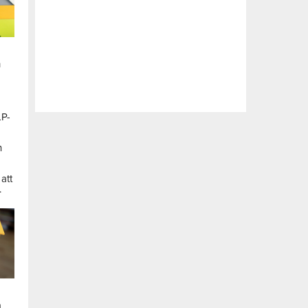
n
LP-
a
n
att
.
a