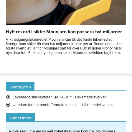
Nytt rekord i sikte: Mounjaro kan passera två miljarder
Viktnedgångsläkemedlet Mounjaro kan bli det första läkemedlet i
Sverige som säljer för över två miljarder kronor per år. Redan under det
första kvartalet i år har Mounjaro sålt för över 600 miljoner kronor, visar
nya data från E-hälsomyndigheten som Läkemedelsvärlden tagit fram.
Lediga jobb
Läkemedelsinspektörer GMP-GDP till Läkemedelsverket
Utredare farmakometri/farmakokinetik till Läkemedelsverket
Nyhetsbrev
Vill du prenumerera på vårt nyhetsbrev som kommer två gånger i