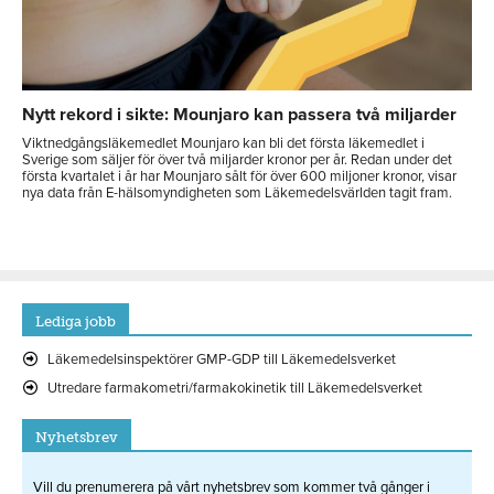
Nytt rekord i sikte: Mounjaro kan passera två miljarder
Viktnedgångsläkemedlet Mounjaro kan bli det första läkemedlet i
Sverige som säljer för över två miljarder kronor per år. Redan under det
första kvartalet i år har Mounjaro sålt för över 600 miljoner kronor, visar
nya data från E-hälsomyndigheten som Läkemedelsvärlden tagit fram.
Lediga jobb
Läkemedelsinspektörer GMP-GDP till Läkemedelsverket
Utredare farmakometri/farmakokinetik till Läkemedelsverket
Nyhetsbrev
Vill du prenumerera på vårt nyhetsbrev som kommer två gånger i