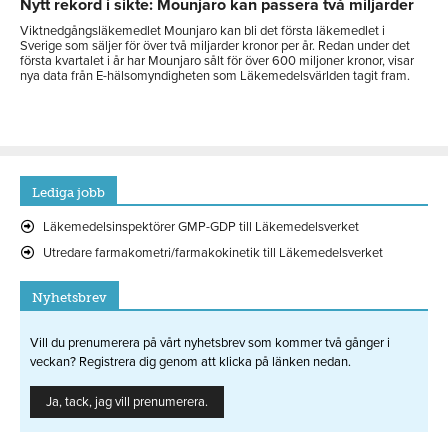
Nytt rekord i sikte: Mounjaro kan passera två miljarder
Viktnedgångsläkemedlet Mounjaro kan bli det första läkemedlet i
Sverige som säljer för över två miljarder kronor per år. Redan under det
första kvartalet i år har Mounjaro sålt för över 600 miljoner kronor, visar
nya data från E-hälsomyndigheten som Läkemedelsvärlden tagit fram.
Lediga jobb
Läkemedelsinspektörer GMP-GDP till Läkemedelsverket
Utredare farmakometri/farmakokinetik till Läkemedelsverket
Nyhetsbrev
Vill du prenumerera på vårt nyhetsbrev som kommer två gånger i
veckan? Registrera dig genom att klicka på länken nedan.
Ja, tack, jag vill prenumerera.