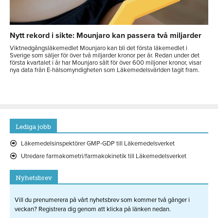
Nytt rekord i sikte: Mounjaro kan passera två miljarder
Viktnedgångsläkemedlet Mounjaro kan bli det första läkemedlet i
Sverige som säljer för över två miljarder kronor per år. Redan under det
första kvartalet i år har Mounjaro sålt för över 600 miljoner kronor, visar
nya data från E-hälsomyndigheten som Läkemedelsvärlden tagit fram.
Lediga jobb
Läkemedelsinspektörer GMP-GDP till Läkemedelsverket
Utredare farmakometri/farmakokinetik till Läkemedelsverket
Nyhetsbrev
Vill du prenumerera på vårt nyhetsbrev som kommer två gånger i
veckan? Registrera dig genom att klicka på länken nedan.