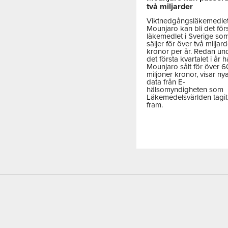
två miljarder
Viktnedgångsläkemedle
Mounjaro kan bli det för
läkemedlet i Sverige so
säljer för över två miljar
kronor per år. Redan un
det första kvartalet i år h
Mounjaro sålt för över 
miljoner kronor, visar ny
data från E-
hälsomyndigheten som
Läkemedelsvärlden tagit
fram.