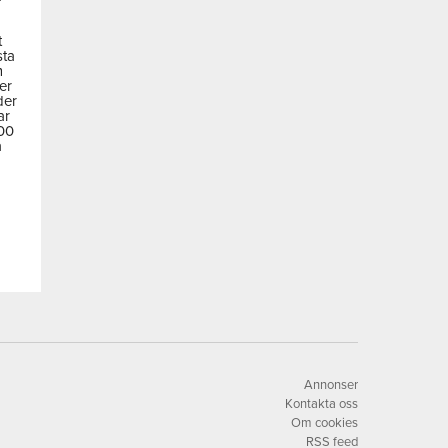
t
sta
m
der
der
ar
600
a
Annonser
Kontakta oss
Om cookies
RSS feed