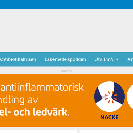
Antibiotikakrisen
Läkemedelspodden
Om LmV
An
Annons