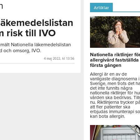
n
Artiklar
läkemedelslistan
risk till IVO
mält Nationella läkemedelslistan
ård och omsorg, IVO.
Nationella riktlinjer fö
4 maj 2022, kl 13:56
allergivård fastställda
första gången
Allergi är en av de
vanligaste diagnoserna i
Sverige, men trots det h
det inte funnits några
nationella riktlinjer för hu
vården ska bedrivas. Till
nu. Riktlinjerna trycker p
att fler patienter ska
erbjudas immunterapi s
kan bota allergin.