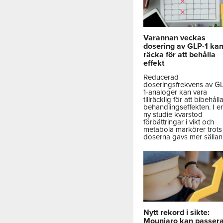
Varannan veckas
dosering av GLP-1 ka
räcka för att behålla
effekt
Reducerad
doseringsfrekvens av G
1-analoger kan vara
tillräcklig för att bibehåll
behandlingseffekten. I e
ny studie kvarstod
förbättringar i vikt och
metabola markörer trots 
doserna gavs mer sällan
Nytt rekord i sikte:
Mounjaro kan passer