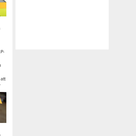
n
LP-
a
n
att
.
a