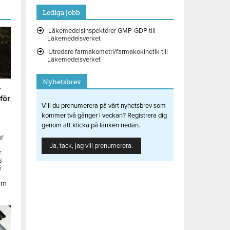
Lediga jobb
Läkemedelsinspektörer GMP-GDP till
Läkemedelsverket
Utredare farmakometri/farmakokinetik till
Läkemedelsverket
Nyhetsbrev
r
 för
Vill du prenumerera på vårt nyhetsbrev som
kommer två gånger i veckan? Registrera dig
genom att klicka på länken nedan.
ar
Ja, tack, jag vill prenumerera.
r
s
å
om