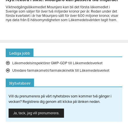
Viktnedgångsläkemedlet Mounjaro kan bli det första läkemedlet i
Sverige som säljer för över två miljarder kronor per år. Redan under det
första kvartalet i år har Mounjaro sålt för över 600 miljoner kronor, visar
nya data från E-hälsomyndigheten som Läkemedelsvärlden tagit fram.
Lediga jobb
Läkemedelsinspektörer GMP-GDP till Läkemedelsverket
Utredare farmakometri/farmakokinetik till Läkemedelsverket
Nyhetsbrev
Vill du prenumerera på vårt nyhetsbrev som kommer två gånger i
veckan? Registrera dig genom att klicka på länken nedan.
Ja, tack, jag vill prenumerera.