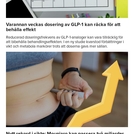
Varannan veckas dosering av GLP-1 kan räcka för att
behålla effekt
Reducerad doseringsfrekvens av GLP-1-analoger kan vara tillräcklig för
att bibehålla behandlingseffekten. I en ny studie kvarstod förbättringar i
vikt och metabola markörer trots att doserna gavs mer sällan.
Nytt rekord i sikte: Mounjaro kan passera två miljarder