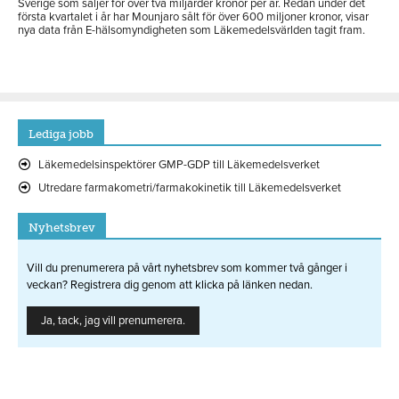
Sverige som säljer för över två miljarder kronor per år. Redan under det
första kvartalet i år har Mounjaro sålt för över 600 miljoner kronor, visar
nya data från E-hälsomyndigheten som Läkemedelsvärlden tagit fram.
Lediga jobb
Läkemedelsinspektörer GMP-GDP till Läkemedelsverket
Utredare farmakometri/farmakokinetik till Läkemedelsverket
Nyhetsbrev
Vill du prenumerera på vårt nyhetsbrev som kommer två gånger i
veckan? Registrera dig genom att klicka på länken nedan.
Ja, tack, jag vill prenumerera.