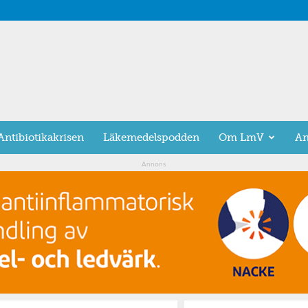
Antibiotikakrisen
Läkemedelspodden
Om LmV
An
Annons