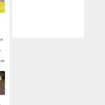
n
LP-
a
n
att
.
a