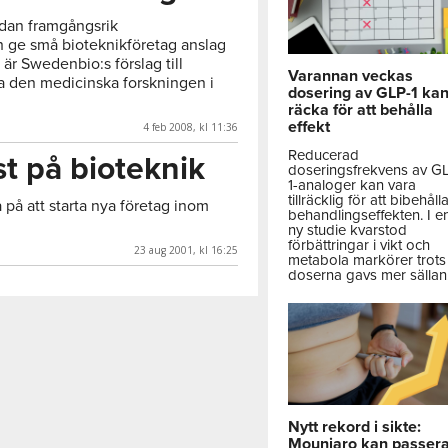
edan framgångsrik
h ge små bioteknikföretag anslag
 är Swedenbio:s förslag till
Varannan veckas
ka den medicinska forskningen i
dosering av GLP-1 ka
räcka för att behålla
effekt
4 feb 2008, kl 11:36
Reducerad
t på bioteknik
doseringsfrekvens av G
1-analoger kan vara
tillräcklig för att bibehåll
 på att starta nya företag inom
behandlingseffekten. I e
ny studie kvarstod
förbättringar i vikt och
23 aug 2001, kl 16:25
metabola markörer trots 
doserna gavs mer sällan
Nytt rekord i sikte:
Mounjaro kan passer