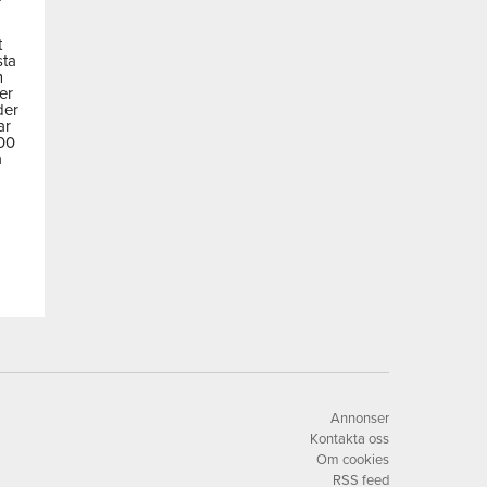
t
sta
m
der
der
ar
600
a
Annonser
Kontakta oss
Om cookies
RSS feed