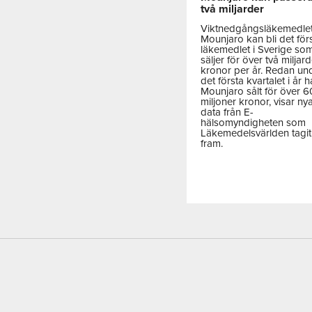
två miljarder
Viktnedgångsläkemedle
Mounjaro kan bli det för
läkemedlet i Sverige so
säljer för över två miljar
kronor per år. Redan un
det första kvartalet i år h
Mounjaro sålt för över 
miljoner kronor, visar ny
data från E-
hälsomyndigheten som
Läkemedelsvärlden tagit
fram.