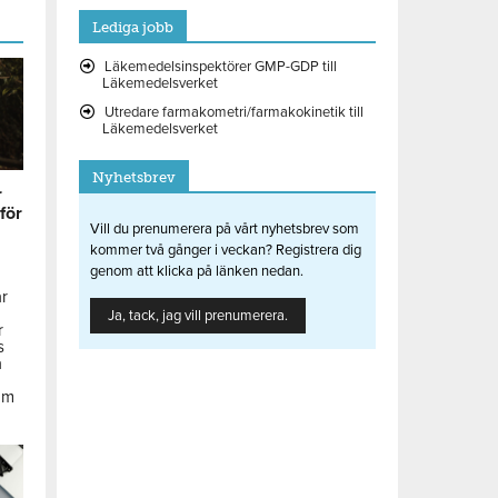
Lediga jobb
Läkemedelsinspektörer GMP-GDP till
Läkemedelsverket
Utredare farmakometri/farmakokinetik till
Läkemedelsverket
Nyhetsbrev
r
 för
Vill du prenumerera på vårt nyhetsbrev som
kommer två gånger i veckan? Registrera dig
genom att klicka på länken nedan.
ar
Ja, tack, jag vill prenumerera.
r
s
å
om