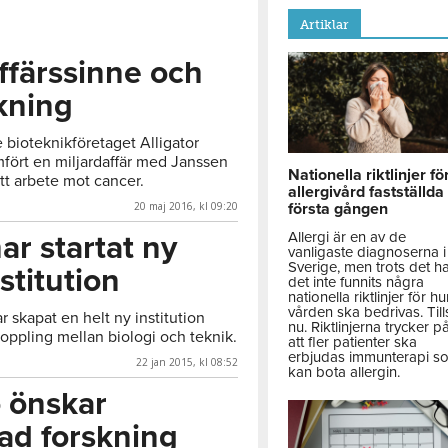
Artiklar
affärssinne och
kning
 bioteknikföretaget Alligator
ört en miljardaffär med Janssen
Nationella riktlinjer fö
itt arbete mot cancer.
allergivård fastställda
20 maj 2016, kl 09:20
första gången
Allergi är en av de
ar startat ny
vanligaste diagnoserna i
Sverige, men trots det h
stitution
det inte funnits några
nationella riktlinjer för hu
vården ska bedrivas. Till
 skapat en helt ny institution
nu. Riktlinjerna trycker p
oppling mellan biologi och teknik.
att fler patienter ska
erbjudas immunterapi s
22 jan 2015, kl 08:52
kan bota allergin.
 önskar
ad forskning