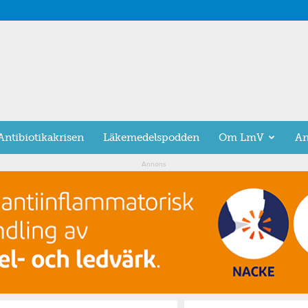
Antibiotikakrisen
Läkemedelspodden
Om LmV
An
Annons