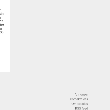
t
sta
m
der
der
ar
600
a
Annonser
Kontakta oss
Om cookies
RSS feed