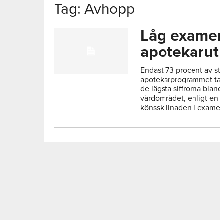
Tag: Avhopp
Låg exame
apotekarut
Endast 73 procent av s
apotekarprogrammet tar
de lägsta siffrorna bla
vårdområdet, enligt en
könsskillnaden i examen