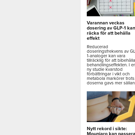
Varannan veckas
dosering av GLP-1 ka
räcka för att behålla
effekt
Reducerad
doseringsfrekvens av G
1-analoger kan vara
tillräcklig för att bibehåll
behandlingseffekten. I e
ny studie kvarstod
förbättringar i vikt och
metabola markörer trots 
doserna gavs mer sällan
Nytt rekord i sikte:
Mounjaro kan passer