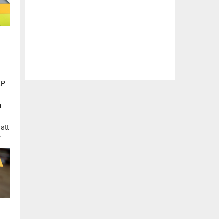
n
LP-
a
n
att
.
a