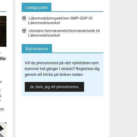
Lediga jobb
Läkemedelsinspektörer GMP-GDP till
Läkemedelsverket
Utredare farmakometri/farmakokinetik till
Läkemedelsverket
Nyhetsbrev
r
 för
Vill du prenumerera på vårt nyhetsbrev som
kommer två gånger i veckan? Registrera dig
genom att klicka på länken nedan.
ar
Ja, tack, jag vill prenumerera.
r
s
å
om