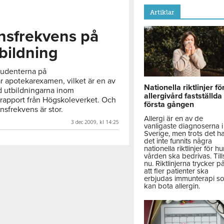
Artiklar
nsfrekvens på
bildning
tudenterna på
 apotekarexamen, vilket är en av
Nationella riktlinjer fö
nd utbildningarna inom
allergivård fastställda
 rapport från Högskoleverket. Och
första gången
sfrekvens är stor.
Allergi är en av de
3 dec 2009, kl 14:25
vanligaste diagnoserna i
Sverige, men trots det h
det inte funnits några
nationella riktlinjer för hu
vården ska bedrivas. Till
nu. Riktlinjerna trycker p
att fler patienter ska
erbjudas immunterapi s
kan bota allergin.