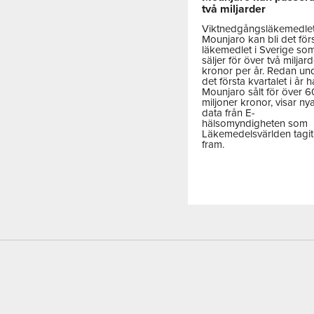
två miljarder
Viktnedgångsläkemedle
Mounjaro kan bli det för
läkemedlet i Sverige so
säljer för över två miljar
kronor per år. Redan un
det första kvartalet i år h
Mounjaro sålt för över 
miljoner kronor, visar ny
data från E-
hälsomyndigheten som
Läkemedelsvärlden tagit
fram.