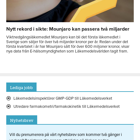
Nytt rekord i sikte: Mounjaro kan passera två miljarder
Viktnedgångsläkemedlet Mounjaro kan bli det första läkemedlet i
Sverige som säljer för över två miljarder kronor per år. Redan under det
första kvartalet i år har Mounjaro sålt för över 600 miljoner kronor, visar
nya data från E-hälsomyndigheten som Läkemedelsvärlden tagit fram.
Lediga jobb
Läkemedelsinspektörer GMP-GDP till Läkemedelsverket
Utredare farmakometri/farmakokinetik till Läkemedelsverket
Nyhetsbrev
Vill du prenumerera på vårt nyhetsbrev som kommer två gånger i