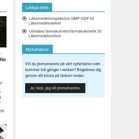
Lediga jobb
Läkemedelsinspektörer GMP-GDP till
Läkemedelsverket
Utredare farmakometri/farmakokinetik till
Läkemedelsverket
Nyhetsbrev
r
 för
Vill du prenumerera på vårt nyhetsbrev som
kommer två gånger i veckan? Registrera dig
genom att klicka på länken nedan.
ar
Ja, tack, jag vill prenumerera.
r
s
å
om