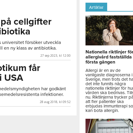
Artiklar
å cellgifter
biotika
 universitet försöker utveckla
ll en ny klass av antibiotika.
Nationella riktlinjer fö
27 sep 2023, kl 12:00
allergivård fastställda
första gången
otikum får
Allergi är en av de
 i USA
vanligaste diagnoserna i
Sverige, men trots det h
det inte funnits några
nationella riktlinjer för hu
medelsmyndigheten har godkänt
vården ska bedrivas. Till
kemedelsresistenta infektioner.
nu. Riktlinjerna trycker p
att fler patienter ska
28 aug 2018, kl 09:52
erbjudas immunterapi s
kan bota allergin.