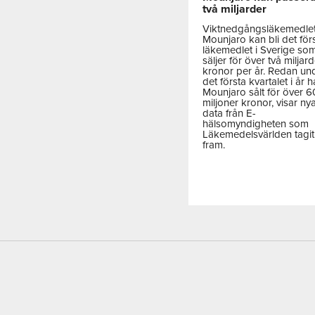
två miljarder
Viktnedgångsläkemedle
Mounjaro kan bli det för
läkemedlet i Sverige so
säljer för över två miljar
kronor per år. Redan un
det första kvartalet i år h
Mounjaro sålt för över 
miljoner kronor, visar ny
data från E-
hälsomyndigheten som
Läkemedelsvärlden tagit
fram.