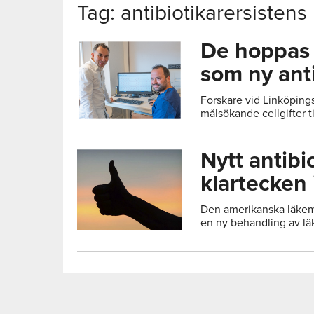
Tag: antibiotikarersistens
De hoppas p
som ny anti
Forskare vid Linköpings
målsökande cellgifter ti
Nytt antibi
klartecken
Den amerikanska läke
en ny behandling av lä