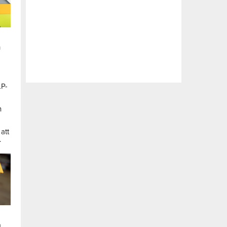
n
LP-
a
n
att
.
a