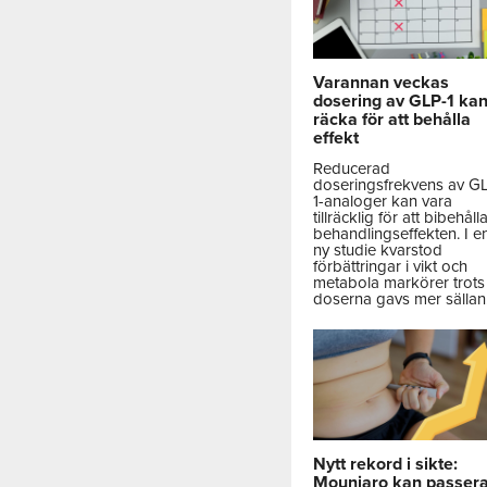
Varannan veckas
dosering av GLP-1 ka
räcka för att behålla
effekt
Reducerad
doseringsfrekvens av G
1-analoger kan vara
tillräcklig för att bibehåll
behandlingseffekten. I e
ny studie kvarstod
förbättringar i vikt och
metabola markörer trots 
doserna gavs mer sällan
Nytt rekord i sikte:
Mounjaro kan passer