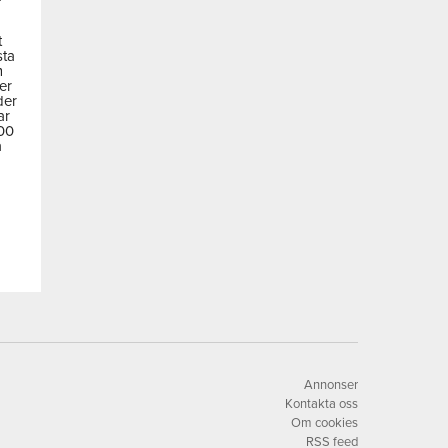
t
sta
m
der
der
ar
600
a
Annonser
Kontakta oss
Om cookies
RSS feed