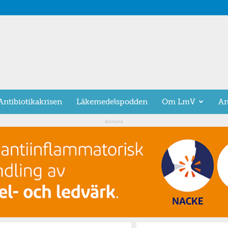
Antibiotikakrisen
Läkemedelspodden
Om LmV
An
Annons