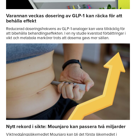
Varannan veckas dosering av GLP-1 kan räcka för att
behålla effekt
Reducerad doseringsfrekvens av GLP-1-analoger kan vara tillräcklig för
att bibehålla behandlingseffekten. I en ny studie kvarstod förbättringar i
vikt och metabola markörer trots att doserna gavs mer sällan.
Nytt rekord i sikte: Mounjaro kan passera två miljarder
Viktnedgångsläkemedlet Mounjaro kan bli det första läkemedlet i