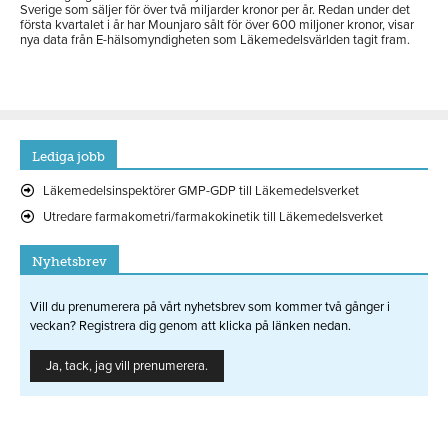
Sverige som säljer för över två miljarder kronor per år. Redan under det
första kvartalet i år har Mounjaro sålt för över 600 miljoner kronor, visar
nya data från E-hälsomyndigheten som Läkemedelsvärlden tagit fram.
Lediga jobb
Läkemedelsinspektörer GMP-GDP till Läkemedelsverket
Utredare farmakometri/farmakokinetik till Läkemedelsverket
Nyhetsbrev
Vill du prenumerera på vårt nyhetsbrev som kommer två gånger i
veckan? Registrera dig genom att klicka på länken nedan.
Ja, tack, jag vill prenumerera.