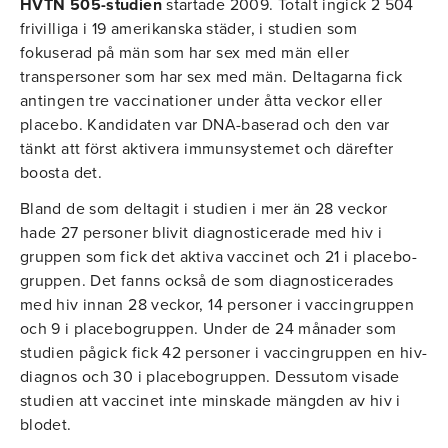
HVTN 505-studien
startade 2009. Totalt ingick 2 504
frivilliga i 19 amerikanska städer, i studien som
fokuserad på män som har sex med män eller
transpersoner som har sex med män. Deltagarna fick
antingen tre vaccinationer under åtta veckor eller
placebo. Kandidaten var DNA-baserad och den var
tänkt att först aktivera immunsystemet och därefter
boosta det.
Bland de som deltagit i studien i mer än 28 veckor
hade 27 personer blivit diagnosticerade med hiv i
gruppen som fick det aktiva vaccinet och 21 i placebo-
gruppen. Det fanns också de som diagnosticerades
med hiv innan 28 veckor, 14 personer i vaccingruppen
och 9 i placebogruppen. Under de 24 månader som
studien pågick fick 42 personer i vaccingruppen en hiv-
diagnos och 30 i placebogruppen. Dessutom visade
studien att vaccinet inte minskade mängden av hiv i
blodet.