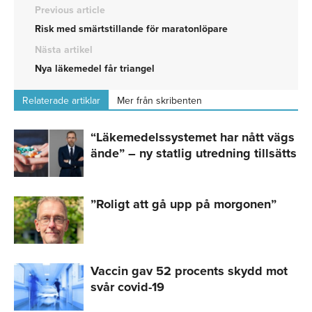
Previous article
Risk med smärtstillande för maratonlöpare
Nästa artikel
Nya läkemedel får triangel
Relaterade artiklar
Mer från skribenten
“Läkemedelssystemet har nått vägs
ände” – ny statlig utredning tillsätts
”Roligt att gå upp på morgonen”
Vaccin gav 52 procents skydd mot
svår covid-19