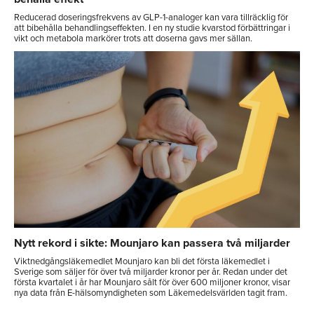
Reducerad doseringsfrekvens av GLP-1-analoger kan vara tillräcklig för
att bibehålla behandlingseffekten. I en ny studie kvarstod förbättringar i
vikt och metabola markörer trots att doserna gavs mer sällan.
Nytt rekord i sikte: Mounjaro kan passera två miljarder
Viktnedgångsläkemedlet Mounjaro kan bli det första läkemedlet i
Sverige som säljer för över två miljarder kronor per år. Redan under det
första kvartalet i år har Mounjaro sålt för över 600 miljoner kronor, visar
nya data från E-hälsomyndigheten som Läkemedelsvärlden tagit fram.