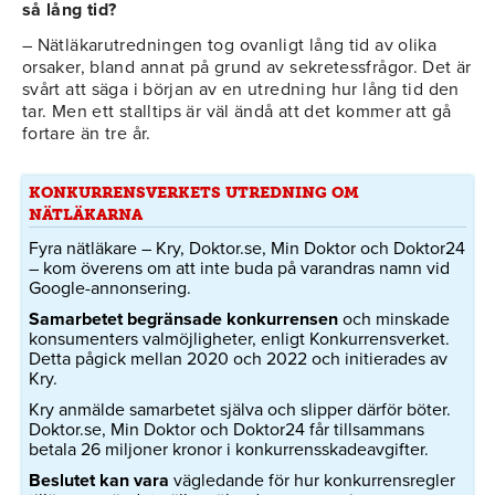
så lång tid?
– Nätläkarutredningen tog ovanligt lång tid av olika
orsaker, bland annat på grund av sekretessfrågor. Det är
svårt att säga i början av en utredning hur lång tid den
tar. Men ett stalltips är väl ändå att det kommer att gå
fortare än tre år.
KONKURRENSVERKETS UTREDNING OM
NÄTLÄKARNA
Fyra nätläkare – Kry, Doktor.se, Min Doktor och Doktor24
– kom överens om att inte buda på varandras namn vid
Google-annonsering.
Samarbetet begränsade konkurrensen
och minskade
konsumenters valmöjligheter, enligt Konkurrensverket.
Detta pågick mellan 2020 och 2022 och initierades av
Kry.
Kry anmälde samarbetet själva och slipper därför böter.
Doktor.se, Min Doktor och Doktor24 får tillsammans
betala 26 miljoner kronor i konkurrensskadeavgifter.
Beslutet kan vara
vägledande för hur konkurrensregler