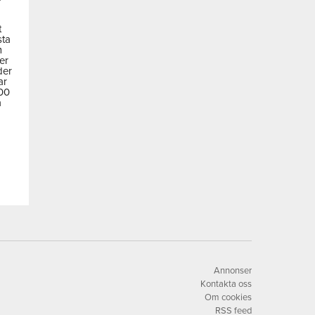
t
sta
m
der
der
ar
600
a
Annonser
Kontakta oss
Om cookies
RSS feed