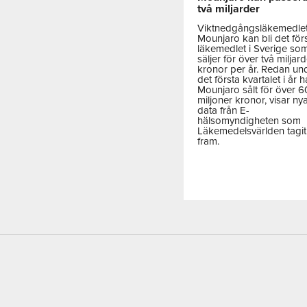
två miljarder
Viktnedgångsläkemedle
Mounjaro kan bli det för
läkemedlet i Sverige so
säljer för över två miljar
kronor per år. Redan un
det första kvartalet i år h
Mounjaro sålt för över 
miljoner kronor, visar ny
data från E-
hälsomyndigheten som
Läkemedelsvärlden tagit
fram.