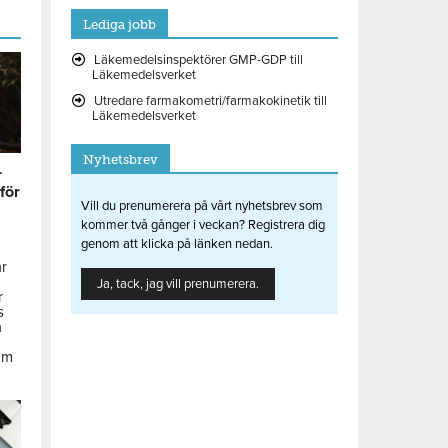
Lediga jobb
Läkemedelsinspektörer GMP-GDP till
Läkemedelsverket
Utredare farmakometri/farmakokinetik till
Läkemedelsverket
Nyhetsbrev
r
 för
Vill du prenumerera på vårt nyhetsbrev som
kommer två gånger i veckan? Registrera dig
genom att klicka på länken nedan.
ar
Ja, tack, jag vill prenumerera.
r
s
å
om