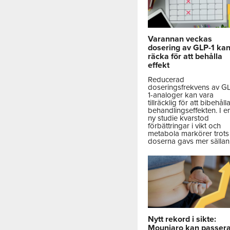
Varannan veckas
dosering av GLP-1 ka
räcka för att behålla
effekt
Reducerad
doseringsfrekvens av G
1-analoger kan vara
tillräcklig för att bibehåll
behandlingseffekten. I e
ny studie kvarstod
förbättringar i vikt och
metabola markörer trots 
doserna gavs mer sällan
Nytt rekord i sikte:
Mounjaro kan passer