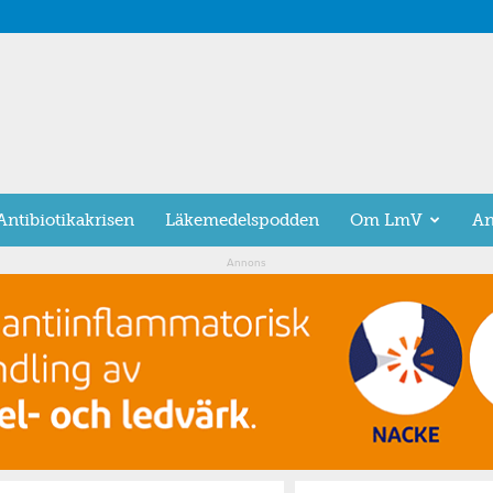
Antibiotikakrisen
Läkemedelspodden
Om LmV
An
Annons