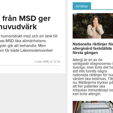
Artiklar
 från MSD ger
 huvudvärk
humoristiskt mejl och en länk till
pas MSD öka allmänhetens
Nationella riktlinjer fö
rän går att behandla. Men
allergivård fastställda
en får både Läkemedelsverket
första gången
Allergi är en av de
5 mar 2008, kl 12:16
vanligaste diagnoserna i
Sverige, men trots det h
det inte funnits några
nationella riktlinjer för hu
vården ska bedrivas. Till
nu. Riktlinjerna trycker p
att fler patienter ska
erbjudas immunterapi s
kan bota allergin.