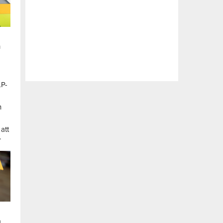
n
LP-
a
n
att
.
a