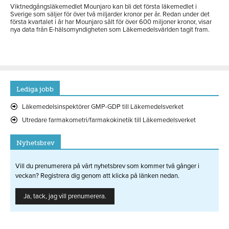
Viktnedgångsläkemedlet Mounjaro kan bli det första läkemedlet i
Sverige som säljer för över två miljarder kronor per år. Redan under det
första kvartalet i år har Mounjaro sålt för över 600 miljoner kronor, visar
nya data från E-hälsomyndigheten som Läkemedelsvärlden tagit fram.
Lediga jobb
Läkemedelsinspektörer GMP-GDP till Läkemedelsverket
Utredare farmakometri/farmakokinetik till Läkemedelsverket
Nyhetsbrev
Vill du prenumerera på vårt nyhetsbrev som kommer två gånger i
veckan? Registrera dig genom att klicka på länken nedan.
Ja, tack, jag vill prenumerera.