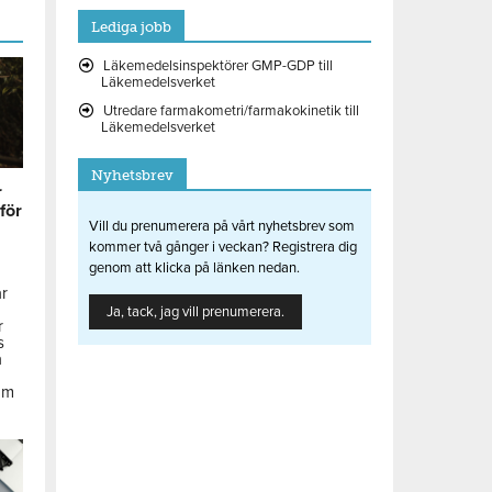
Lediga jobb
Läkemedelsinspektörer GMP-GDP till
Läkemedelsverket
Utredare farmakometri/farmakokinetik till
Läkemedelsverket
Nyhetsbrev
r
 för
Vill du prenumerera på vårt nyhetsbrev som
kommer två gånger i veckan? Registrera dig
genom att klicka på länken nedan.
ar
Ja, tack, jag vill prenumerera.
r
s
å
om