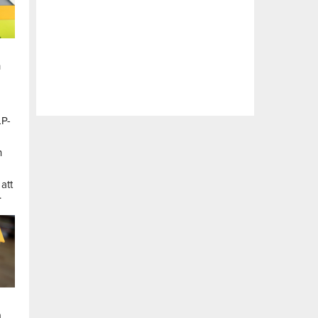
n
LP-
a
n
att
.
a