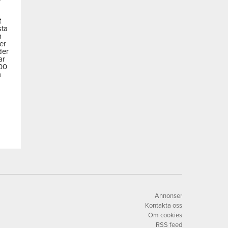
t
sta
m
der
der
ar
600
a
Annonser
Kontakta oss
Om cookies
RSS feed