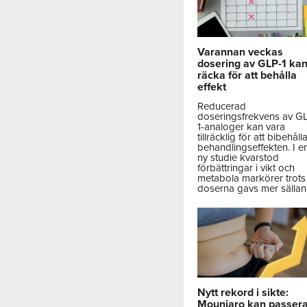
Varannan veckas
dosering av GLP-1 ka
räcka för att behålla
effekt
Reducerad
doseringsfrekvens av G
1-analoger kan vara
tillräcklig för att bibehåll
behandlingseffekten. I e
ny studie kvarstod
förbättringar i vikt och
metabola markörer trots 
doserna gavs mer sällan
Nytt rekord i sikte:
Mounjaro kan passer