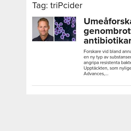
Tag: triPcider
Umeåforskar
genombrot
antibiotika
Forskare vid bland ann
en ny typ av substanser
angripa resistenta bakter
Upptäckten, som nyligen
Advances,...