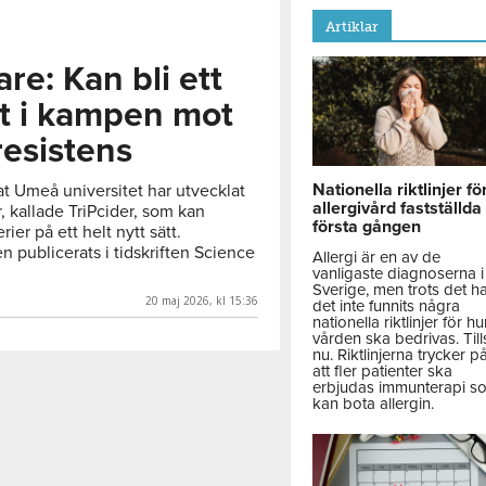
Artiklar
e: Kan bli ett
t i kampen mot
resistens
Nationella riktlinjer fö
at Umeå universitet har utvecklat
allergivård fastställda
, kallade TriPcider, som kan
första gången
ier på ett helt nytt sätt.
 publicerats i tidskriften Science
Allergi är en av de
vanligaste diagnoserna i
Sverige, men trots det h
20 maj 2026, kl 15:36
det inte funnits några
nationella riktlinjer för hu
vården ska bedrivas. Till
nu. Riktlinjerna trycker p
att fler patienter ska
erbjudas immunterapi s
kan bota allergin.