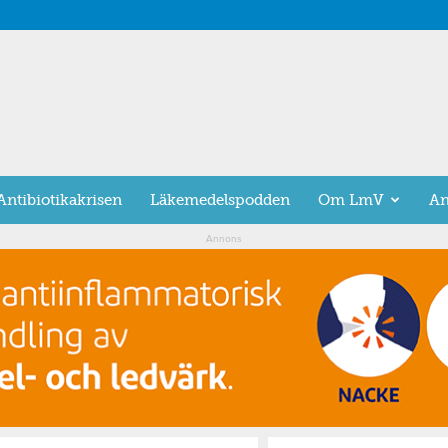
Antibiotikakrisen
Läkemedelspodden
Om LmV
An
Annons