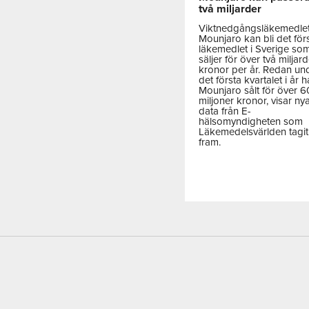
två miljarder
Viktnedgångsläkemedle
Mounjaro kan bli det för
läkemedlet i Sverige so
säljer för över två miljar
kronor per år. Redan un
det första kvartalet i år h
Mounjaro sålt för över 
miljoner kronor, visar ny
data från E-
hälsomyndigheten som
Läkemedelsvärlden tagit
fram.