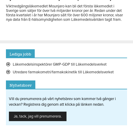
Viktnedgångsläkemedlet Mounjaro kan bli det första läkemedlet i
Sverige som säljer för över två miljarder kronor per år. Redan under det
första kvartalet i år har Mounjaro sålt för över 600 miljoner kronor, visar
nya data från E-hälsomyndigheten som Läkemedelsvärlden tagit fram.
Lediga jobb
Läkemedelsinspektörer GMP-GDP till Läkemedelsverket
Utredare farmakometri/farmakokinetik till Läkemedelsverket
Nyhetsbrev
Vill du prenumerera på vårt nyhetsbrev som kommer två gånger i
veckan? Registrera dig genom att klicka på länken nedan.
Ja, tack, jag vill prenumerera.