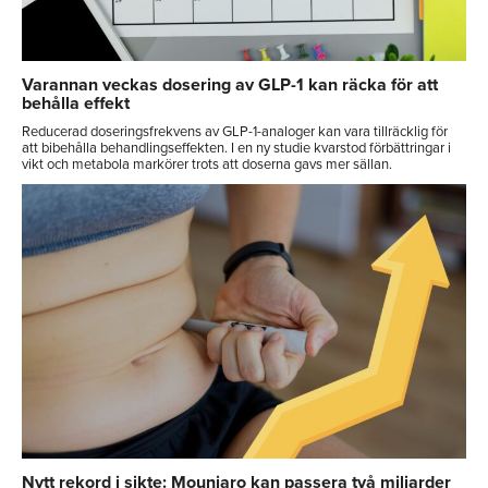
Varannan veckas dosering av GLP-1 kan räcka för att
behålla effekt
Reducerad doseringsfrekvens av GLP-1-analoger kan vara tillräcklig för
att bibehålla behandlingseffekten. I en ny studie kvarstod förbättringar i
vikt och metabola markörer trots att doserna gavs mer sällan.
Nytt rekord i sikte: Mounjaro kan passera två miljarder