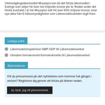
Viktnedgångsläkemedlet Mounjaro kan bli det första läkemedlet i
Sverige som säljer för över två miljarder kronor per år. Redan under det
första kvartalet i år har Mounjaro sålt för över 600 miljoner kronor, visar
nya data från E-hälsomyndigheten som Läkemedelsvärlden tagit fram.
Lediga jobb
Läkemedelsinspektörer GMP-GDP till Läkemedelsverket
Utredare farmakometri/farmakokinetik till Läkemedelsverket
Nyhetsbrev
Vill du prenumerera på vårt nyhetsbrev som kommer två gånger i
veckan? Registrera dig genom att klicka på länken nedan.
Ja, tack, jag vill prenumerera.