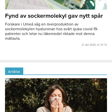
Fynd av sockermolekyl gav nytt spår
Forskare i Umeå såg en överproduktion av
sockermolekylen hyaluronan hos svårt sjuka covid-19-
patienter och letar nu läkemedel riktade mot denna
måltavla.
21 okt 2020, kl 10:15
Artiklar