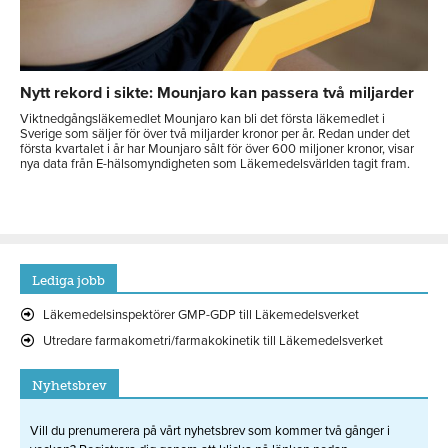
Nytt rekord i sikte: Mounjaro kan passera två miljarder
Viktnedgångsläkemedlet Mounjaro kan bli det första läkemedlet i
Sverige som säljer för över två miljarder kronor per år. Redan under det
första kvartalet i år har Mounjaro sålt för över 600 miljoner kronor, visar
nya data från E-hälsomyndigheten som Läkemedelsvärlden tagit fram.
Lediga jobb
Läkemedelsinspektörer GMP-GDP till Läkemedelsverket
Utredare farmakometri/farmakokinetik till Läkemedelsverket
Nyhetsbrev
Vill du prenumerera på vårt nyhetsbrev som kommer två gånger i