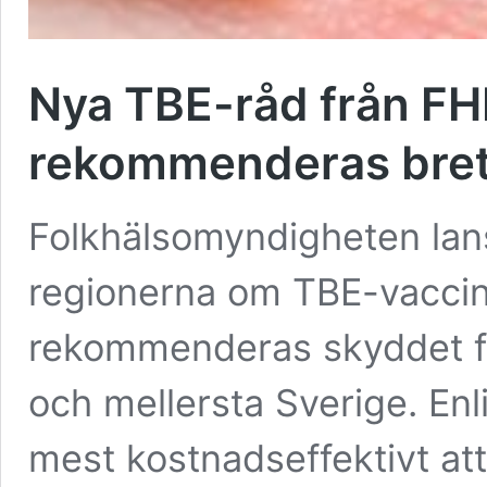
Nya TBE-råd från FH
rekommenderas brett
Folkhälsomyndigheten lanser
regionerna om TBE-vaccina
rekommenderas skyddet fö
och mellersta Sverige. En
mest kostnadseffektivt at