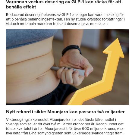
Varannan veckas dosering av GLP-1 kan räcka för att
behålla effekt
Reducerad doseringsfrekvens av GLP-1-analoger kan vara tillräcklig för
att bibehålla behandlingseffekten. I en ny studie kvarstod förbättringar i
vikt och metabola markörer trots att doserna gavs mer sällan.
Nytt rekord i sikte: Mounjaro kan passera två miljarder
Viktnedgångsläkemedlet Mounjaro kan bli det första läkemedlet i
Sverige som säljer för över två miljarder kronor per år. Redan under det
första kvartalet i år har Mounjaro sålt för över 600 miljoner kronor, visar
nya data från E-hälsomyndigheten som Läkemedelsvärlden tagit fram.