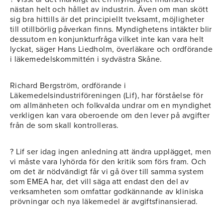
nästan helt och hållet av industrin. Även om man skött
sig bra hittills är det principiellt tveksamt, möjligheter
till otillbörlig påverkan finns. Myndighetens intäkter blir
dessutom en konjunkturfråga vilket inte kan vara helt
lyckat, säger Hans Liedholm, överläkare och ordförande
i läkemedelskommittén i sydvästra Skåne.
Richard Bergström, ordförande i
Läkemedelsindustriföreningen (Lif), har förståelse för
om allmänheten och folkvalda undrar om en myndighet
verkligen kan vara oberoende om den lever på avgifter
från de som skall kontrolleras.
? Lif ser idag ingen anledning att ändra upplägget, men
vi måste vara lyhörda för den kritik som förs fram. Och
om det är nödvändigt får vi gå över till samma system
som EMEA har, det vill säga att endast den del av
verksamheten som omfattar godkännande av kliniska
prövningar och nya läkemedel är avgiftsfinansierad.