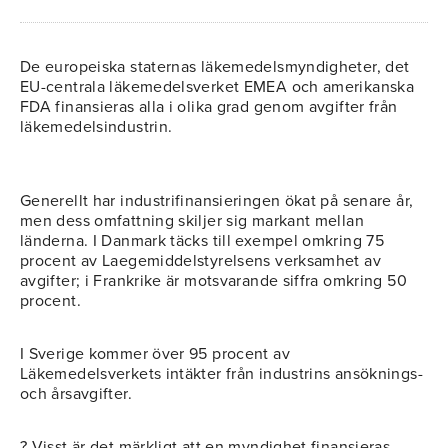
De europeiska staternas läkemedelsmyndigheter, det
EU-centrala läkemedelsverket EMEA och amerikanska
FDA finansieras alla i olika grad genom avgifter från
läkemedelsindustrin.
Generellt har industrifinansieringen ökat på senare år,
men dess omfattning skiljer sig markant mellan
länderna. I Danmark täcks till exempel omkring 75
procent av Laegemiddelstyrelsens verksamhet av
avgifter; i Frankrike är motsvarande siffra omkring 50
procent.
I Sverige kommer över 95 procent av
Läkemedelsverkets intäkter från industrins ansöknings-
och årsavgifter.
? Visst är det märkligt att en myndighet finansieras