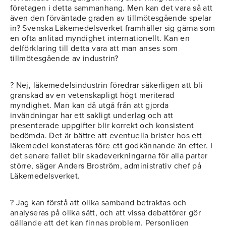
företagen i detta sammanhang. Men kan det vara så att
även den förväntade graden av tillmötesgående spelar
in? Svenska Läkemedelsverket framhåller sig gärna som
en ofta anlitad myndighet internationellt. Kan en
delförklaring till detta vara att man anses som
tillmötesgående av industrin?
? Nej, läkemedelsindustrin föredrar säkerligen att bli
granskad av en vetenskapligt högt meriterad
myndighet. Man kan då utgå från att gjorda
invändningar har ett sakligt underlag och att
presenterade uppgifter blir korrekt och konsistent
bedömda. Det är bättre att eventuella brister hos ett
läkemedel konstateras före ett godkännande än efter. I
det senare fallet blir skadeverkningarna för alla parter
större, säger Anders Broström, administrativ chef på
Läkemedelsverket.
? Jag kan förstå att olika samband betraktas och
analyseras på olika sätt, och att vissa debattörer gör
gällande att det kan finnas problem. Personligen