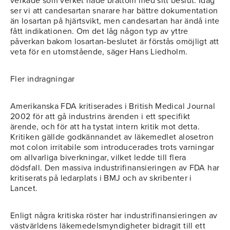
verkade som verket hade bråttom med sitt beslut. Idag
ser vi att candesartan snarare har bättre dokumentation
än losartan på hjärtsvikt, men candesartan har ändå inte
fått indikationen. Om det låg någon typ av yttre
påverkan bakom losartan-beslutet är förstås omöjligt att
veta för en utomstående, säger Hans Liedholm.
Fler indragningar
Amerikanska FDA kritiserades i British Medical Journal
2002 för att gå industrins ärenden i ett specifikt
ärende, och för att ha tystat intern kritik mot detta.
Kritiken gällde godkännandet av läkemedlet alosetron
mot colon irritabile som introducerades trots varningar
om allvarliga biverkningar, vilket ledde till flera
dödsfall. Den massiva industrifinansieringen av FDA har
kritiserats på ledarplats i BMJ och av skribenter i
Lancet.
Enligt några kritiska röster har industrifinansieringen av
västvärldens läkemedelsmyndigheter bidragit till ett