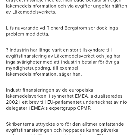
uttryckt missnöje med att man både betalar sin egen
läkemedelsinformation och via avgifter ungefär hälften
av Läkemedelsverkets.
Lifs nuvarande vd Richard Bergström ser dock inga
problem med detta.
? Industrin har länge varit en stor tillskyndare till
avgiftsfinansiering av Läkemedelsverket och jag har
inga svårigheter med att industrin betalar för övriga
myndighetsuppdrag, till exempel
läkemedelsinformation, säger han.
Industrifinansieringen av de europeiska
läkemedelsverken, i synnerhet EMEA, aktualiserades
2002 i ett brev till EU-parlamentet undertecknat av nio
delegater i EMEA:s expertgrupp CPMP.
Skribenterna uttryckte oro för den alltmer omfattande
avgiftsfinansieringen och hoppades kunna påverka