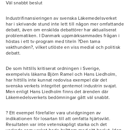
Väl snabbt beslut
Industrifinansieringen av svenska Läkemedelsverket
har i skrivande stund inte lett till någon mer omfattande
debatt, även om enskilda debattörer har aktualiserat
problematiken. I Danmark uppmärksammades frågan i
höstas i ett tv-program med titeln ?Den tama
vakthunden?, vilket utlöste en viss medial och politisk
debatt.
De som hittills kritiserat ordningen i Sverige,
exempelvis läkarna Björn Ramel och Hans Liedholm,
har hittills inte kunnat redovisa exempel där det
svenska verkets integritet gentemot industrin svajat.
Men enligt Hans Liedholm finns det ärenden där
Läkemedelsverkets bedömningar gått väl snabbt.
? Ett exempel förefaller vara utvidgningen av
indikationen för losartan till att omfatta hjärtsvikt.
Resultaten var inte vetenskapligt starka och det